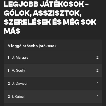
LEGJOBB JÁTÉKOSOK -
GÓLOK, ASSZISZTOK,
SZERELÉSEK ÉS MÉG SOK
MÁS
A leggólerősebb játékosok
1
J. Marquis
2
1
A. Scully
2
2
J. Davison
1
2
I. Kabia
1