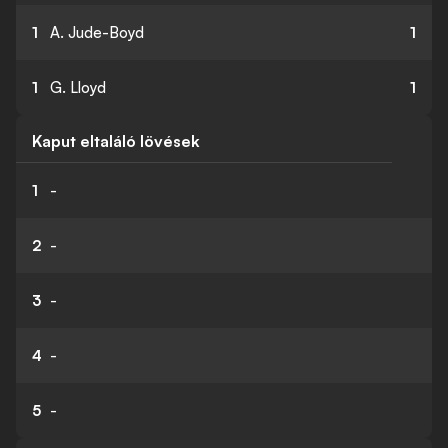
1
A. Jude-Boyd
1
1
G. Lloyd
1
Kaput eltaláló lövések
1
-
2
-
3
-
4
-
5
-