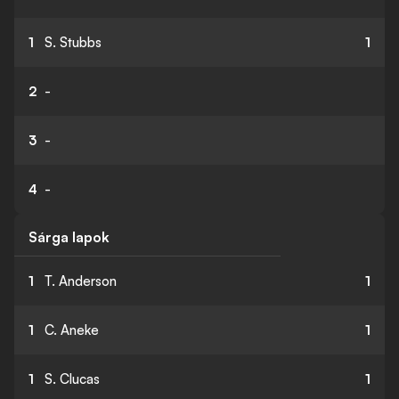
1
S. Stubbs
1
2
-
3
-
4
-
Sárga lapok
1
T. Anderson
1
1
C. Aneke
1
1
S. Clucas
1