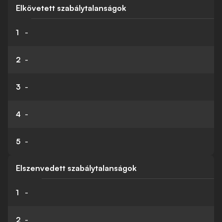
Elkövetett szabálytalanságok
1
-
2
-
3
-
4
-
5
-
Elszenvedett szabálytalanságok
1
-
2
-