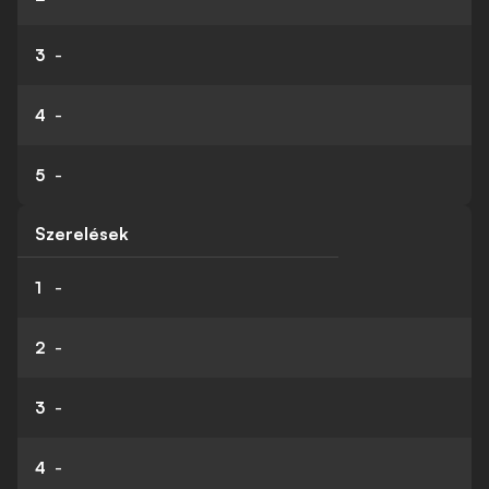
3
-
4
-
5
-
Szerelések
1
-
2
-
3
-
4
-