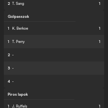
2
T. Sang
1
Gólpasszok
1
K. Berkoe
1
1
T. Perry
1
2
-
3
-
4
-
Piros lapok
1
J. Ruffels
1