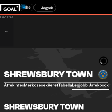
Élő
Jegyek
SHREWSBURY TOWN
Áttekintés
Mérkőzések
Keret
Tabella
Legjobb Játékosok
SHREWSBURY TOWN