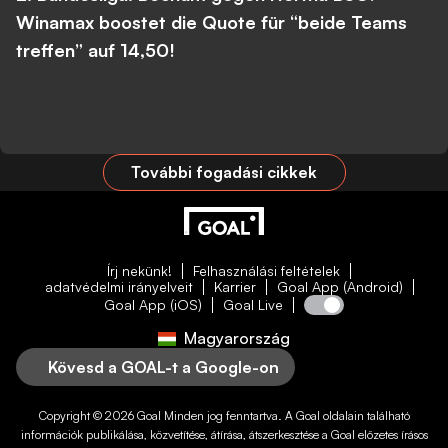
Winamax boostet die Quote für “beide Teams
treffen” auf 14,50!
További fogadási cikkek
Írj nekünk!
Felhasználási feltételek
adatvédelmi irányelveit
Karrier
Goal App (Android)
Goal App (iOS)
Goal Live
Magyarország
Kövesd a GOAL-t a Google-on
Copyright © 2026
Goal
Minden jog fenntartva. A
Goal
oldalain található
információk publikálása, közvetítése, átírása, átszerkesztése a
Goal
előzetes írásos