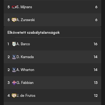
5
S. Mijnans
6
5
A. Zurawski
6
Elkövetett szabálytalanságok
1
A. Barco
16
2
D. Kamada
14
2
A. Wharton
14
3
G. Fabbian
13
4
J. de Frutos
12