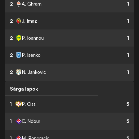
2
A. Ghram
1
2
J. Imaz
1
2
P. Ioannou
1
2
P. Isenko
1
2
N. Jankovic
1
Sárga lapok
1
P. Ciss
5
1
C. Ndour
5
1
M. Pongracic
5