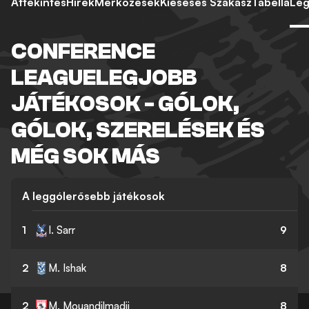
Áttekintés
Hírek
Mérkőzések
Kieséses Szakasz
Tabella
Leg
CONFERENCE
LEAGUELEGJOBB
JÁTÉKOSOK - GÓLOK,
GÓLOK, SZERELÉSEK ÉS
MÉG SOK MÁS
A leggólerősebb játékosok
1
I. Sarr
9
2
M. Ishak
8
2
M. Mouandilmadji
8