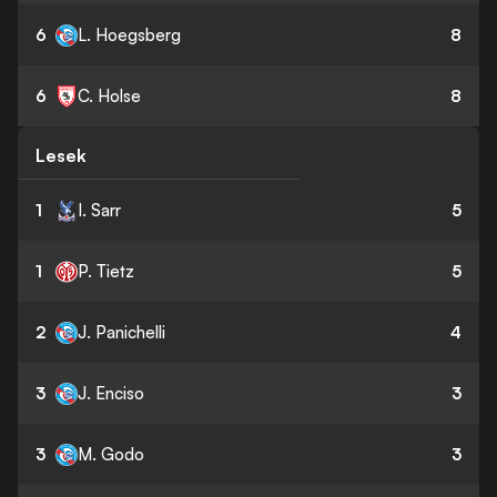
6
L. Hoegsberg
8
6
C. Holse
8
Lesek
1
I. Sarr
5
1
P. Tietz
5
2
J. Panichelli
4
3
J. Enciso
3
3
M. Godo
3