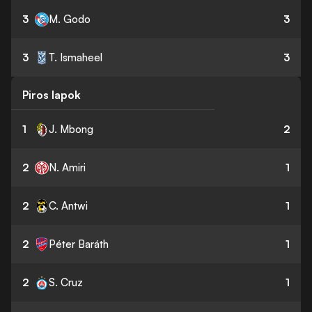
3
M. Godo
3
3
T. Ismaheel
3
Piros lapok
1
J. Mbong
2
2
N. Amiri
1
2
C. Antwi
1
2
Péter Baráth
1
2
S. Cruz
1