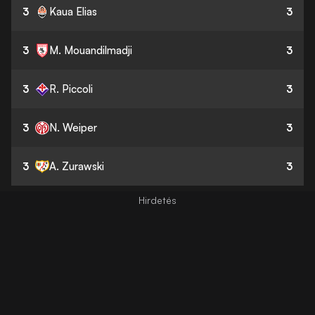
3
Kaua Elias
3
3
M. Mouandilmadji
3
3
R. Piccoli
3
3
N. Weiper
3
3
A. Zurawski
3