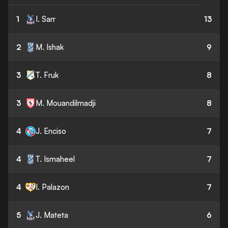
1
I. Sarr
13
2
M. Ishak
9
3
T. Fruk
8
3
M. Mouandilmadji
8
4
J. Enciso
7
4
T. Ismaheel
7
4
I. Palazon
7
5
J. Mateta
6