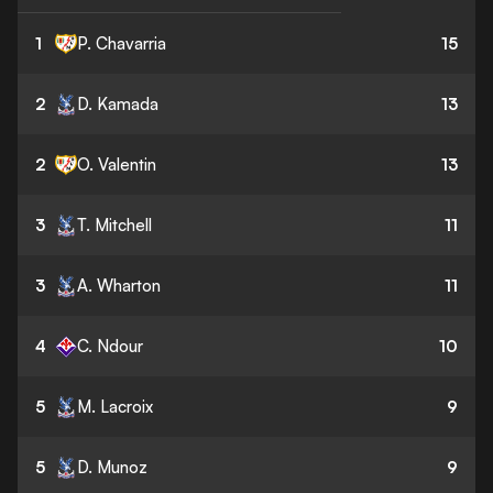
1
P. Chavarria
15
2
D. Kamada
13
2
O. Valentin
13
3
T. Mitchell
11
3
A. Wharton
11
4
C. Ndour
10
5
M. Lacroix
9
5
D. Munoz
9