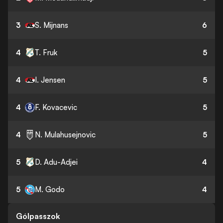
3
S. Mijnans
6
4
T. Fruk
5
4
I. Jensen
5
4
F. Kovacevic
5
4
N. Mulahusejnovic
5
5
D. Adu-Adjei
4
5
M. Godo
4
Gólpasszok