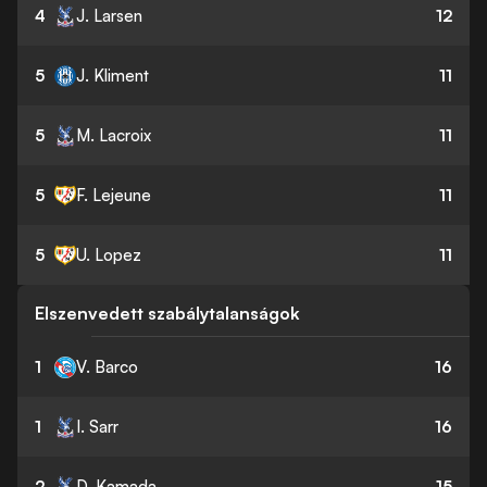
4
J. Larsen
12
5
J. Kliment
11
5
M. Lacroix
11
5
F. Lejeune
11
5
U. Lopez
11
Elszenvedett szabálytalanságok
1
V. Barco
16
1
I. Sarr
16
2
D. Kamada
15