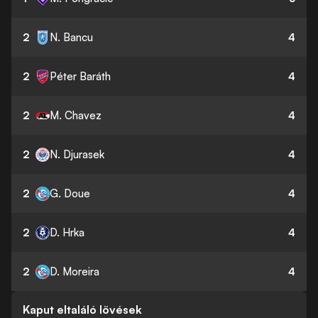
2
N. Bancu
4
2
Péter Baráth
4
2
M. Chavez
4
2
N. Djurasek
4
2
G. Doue
4
2
D. Hrka
4
2
D. Moreira
4
Kaput eltaláló lövések