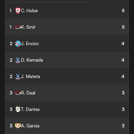
1
C. Holse
5
1
K. Smit
5
2
J. Enciso
4
2
D. Kamada
4
2
J. Mateta
4
3
R. Daal
3
3
T. Dantas
3
3
A. Garcia
3