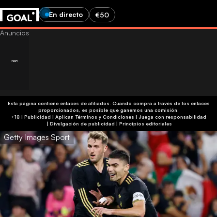
En directo
€50
Esta página contiene enlaces de afiliados. Cuando compra a través de los enlaces
proporcionados, es posible que ganemos una comisión.
+18 | Publicidad | Aplican Términos y Condiciones | Juega con responsabilidad
|
Divulgación de publicidad
|
Principios editoriales
Getty Images Sport