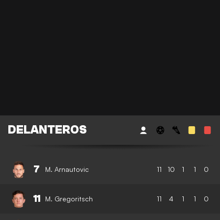
DELANTEROS
7
M. Arnautovic
11
10
1
1
0
11
M. Gregoritsch
11
4
1
1
0