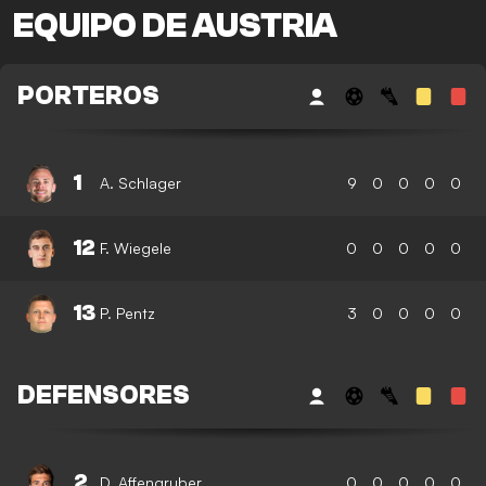
EQUIPO DE AUSTRIA
PORTEROS
1
A. Schlager
9
0
0
0
0
12
F. Wiegele
0
0
0
0
0
13
P. Pentz
3
0
0
0
0
DEFENSORES
2
D. Affengruber
0
0
0
0
0