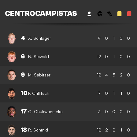
CENTROCAMPISTAS
4
X. Schlager
9
0
1
0
0
6
N. Seiwald
12
0
1
0
0
9
M. Sabitzer
12
4
3
2
0
10
F. Grillitsch
7
0
1
1
0
17
C. Chukwuemeka
3
0
0
0
0
18
R. Schmid
12
2
2
1
0