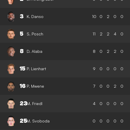
3
K. Danso
10
0
2
0
0
5
S. Posch
11
2
2
4
0
8
D. Alaba
8
0
2
2
0
15
P. Lienhart
9
0
0
0
0
16
P. Mwene
7
0
0
2
0
23
M. Friedl
4
0
0
0
0
25
M. Svoboda
0
0
0
0
0