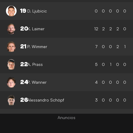
19
D. Ljubicic
0
0
0
0
0
20
K. Laimer
12
2
2
2
0
21
P. Wimmer
7
0
0
2
1
22
A. Prass
5
0
1
0
0
24
P. Wanner
4
0
0
0
0
26
Alessandro Schöpf
3
0
0
0
0