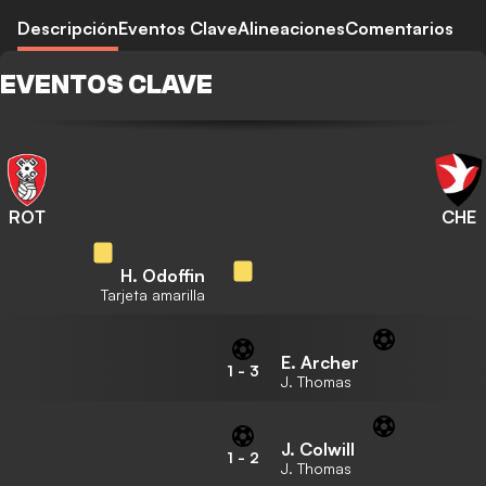
Descripción
Eventos Clave
Alineaciones
Comentarios
EVENTOS CLAVE
ROT
CHE
H. Odoffin
Tarjeta amarilla
E. Archer
1
-
3
J. Thomas
J. Colwill
1
-
2
J. Thomas