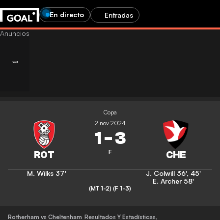
En directo
Entradas
Copa
2 nov 2024
1
-
3
F
M. Wilks
37'
J. Colwill
36'
,
45'
E. Archer
58'
(MT 1-2)
(F 1-3)
Rotherham vs Cheltenham
Resultados Y Estadísticas
,