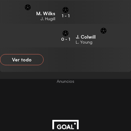
M. Wilks
1
-
1
J. Hugill
J. Colwill
0
-
1
L. Young
Ver todo
Anuncios