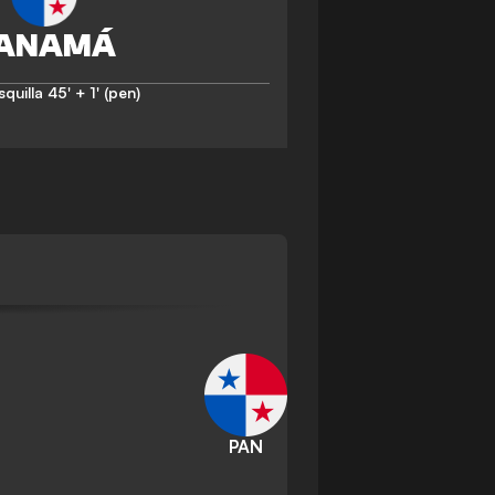
squilla
45' + 1' (pen)
PAN