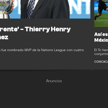
erente' - Thierry Henry
Así es
nez
Méxic
na fue nombrado MVP de la Nations League con cuatro
El Tri ti
conjunto
CONCACAF