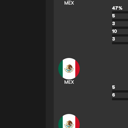
MEX
47
%
5
3
10
3
MEX
5
6