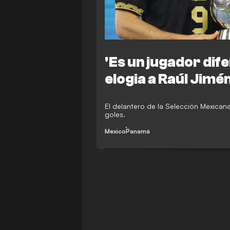
'Es un jugador dif
elogia a Raúl Jimé
El delantero de la Selección Mexica
goles.
Mexico
Panamá