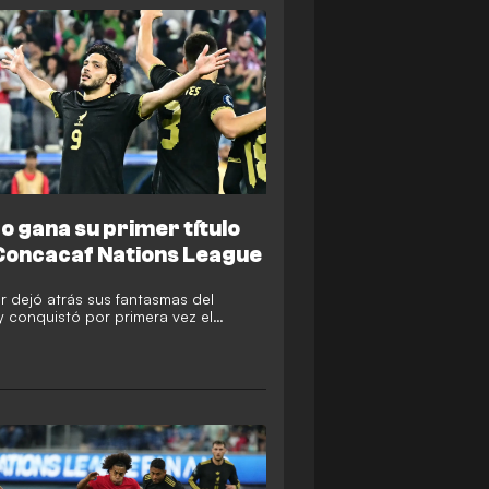
o gana su primer título
 Concacaf Nations League
or dejó atrás sus fantasmas del
 conquistó por primera vez el
 de la Concacaf tras vencer al
o panameño.