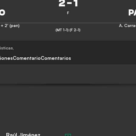
2
-
1
F
 + 2' (pen)
A. Carra
(MT 1-1)
(F 2-1)
ísticas
,
ciones
Comentario
Comentarios
Raúl Jiménez