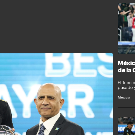
Méxic
de la
El Tricol
pasado y
certamen
conjunt
Mexico