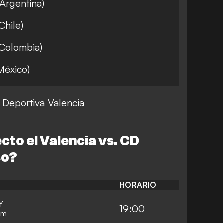
Argentina)
Chile)
(Colombia)
México)
 Deportiva Valencia
cto el
Valencia
vs. CD
so?
HORARIO
Y
19:00
um