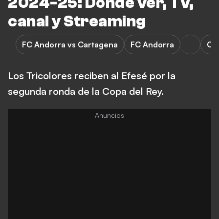
2024-25: Dónde ver, TV,
canal y Streaming
FC Andorra vs Cartagena
FC Andorra
Ca
Los Tricolores reciben al Efesé por la
segunda ronda de la Copa del Rey.