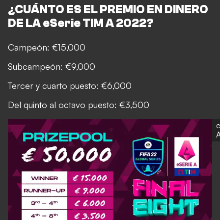
¿CUÁNTO ES EL PREMIO EN DINERO
DE LA eSerie TIM A 2022?
Campeón: €15,000
Subcampeón: €9,000
Tercer y cuarto puesto: €6,000
Del quinto al octavo puesto: €3,500
e