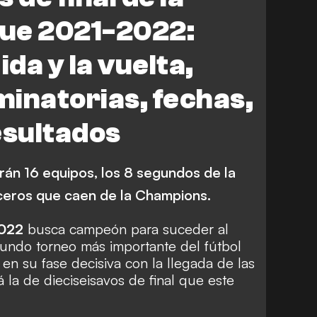
Sparta Praga
Mónaco
ue 2021-2022:
ndhoven
Sturm Graz
ida y la vuelta,
ce
Real Betis
iminatorias, fechas,
ena
West Ham
Galatasaray
Marsella
esultados
en
Celtic
R.S. Belgrado
arán 16 equipos, los 8 segundos de la
FC Midtjylland
Braga
rceros que caen de la Champions.
2022
busca campeón para suceder al
segundo torneo más importante del fútbol
en su fase decisiva con la llegada de las
rá la de dieciseisavos de final que este