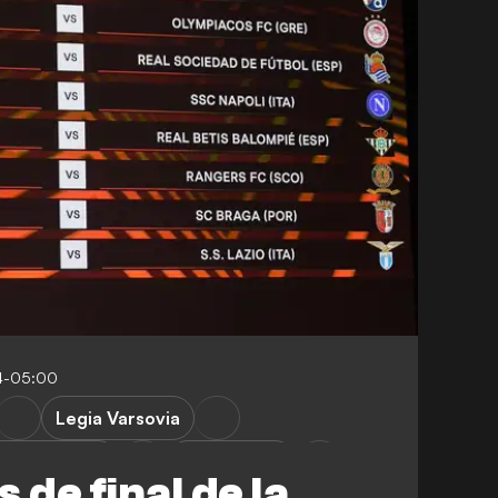
4-05:00
Legia Varsovia
oyal Antwerp
Broendby IF
 de final de la