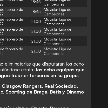
18:45
22
Campeones
de febrero de
Movistar Liga de
18:45
22
Campeones
de febrero de
Movistar Liga de
21:00
22
Campeones
de febrero de
Movistar Liga de
21:00
22
Campeones
de febrero de
Movistar Liga de
21:00
22
Campeones
de febrero de
Movistar Liga de
21:00
22
Campeones
ho eliminatorias que disputarán los ocho
entándose contra
los ocho equipos que
gue tras ser terceros en su grupo
.
 Glasgow Rangers, Real Sociedad,
o, Sporting de Braga, Betis y Dinamo