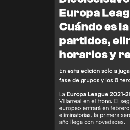
Lyon
Rangers
Europa Leag
Real Sociedad
PSV Ei
Cuándo es la 
Olympiakos
Fenerbah
partidos, el
Ferencvaros
Rapid Vi
Dinamo Zagreb
Genk
horarios y r
Lazio
Bayer Leverkus
En esta edición sólo a jug
Ludogorets Razgrad
fase de grupos y los 8 te
La
Europa League 2021-
Villarreal en el trono. El 
europeo entrará en febrero 
eliminatorias, la primera se
año llega con novedades.