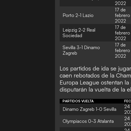
2022
17 de
Porto 2-1 Lazio
febrero
2022
17 de
Leipzig 2-2 Real
febrero
Sociedad
2022
17 de
Sevilla 3-1 Dinamo
febrero
Zagreb
2022
Los partidos de ida se juga
caen rebotados de la Champ
Europa League ostentan la 
disputarán la vuelta de la e
PARTIDOS VUELTA
FE
24 
Dinamo Zagreb 1-0 Sevilla
20
24 
Olympiacos 0-3 Atalanta
20
24 