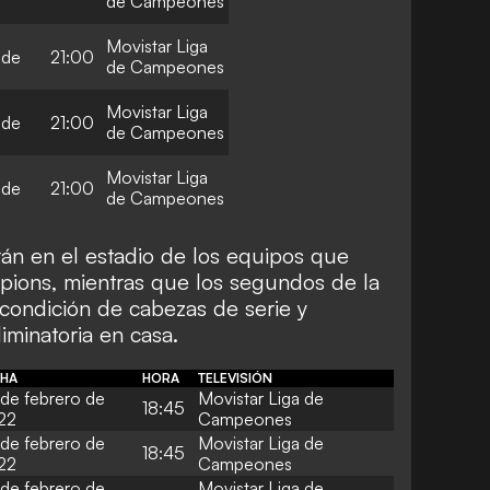
de Campeones
Movistar Liga
 de
21:00
de Campeones
Movistar Liga
 de
21:00
de Campeones
Movistar Liga
 de
21:00
de Campeones
rán en el estadio de los equipos que
ions, mientras que los segundos de la
condición de cabezas de serie y
liminatoria en casa.
CHA
HORA
TELEVISIÓN
de febrero de
Movistar Liga de
18:45
22
Campeones
de febrero de
Movistar Liga de
18:45
22
Campeones
de febrero de
Movistar Liga de