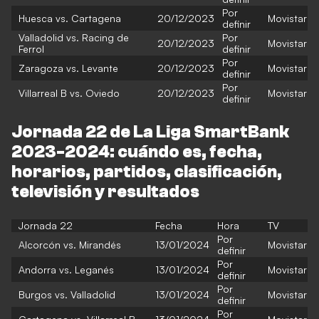
Por
Huesca vs. Cartagena
20/12/2023
Movistar
definir
Valladolid vs. Racing de
Por
20/12/2023
Movistar
Ferrol
definir
Por
Zaragoza vs. Levante
20/12/2023
Movistar
definir
Por
Villarreal B vs. Oviedo
20/12/2023
Movistar
definir
Jornada 22 de La Liga SmartBank
2023-2024: cuándo es, fecha,
horarios, partidos, clasificación,
televisión y resultados
Jornada 22
Fecha
Hora
TV
Por
Alcorcón vs. Mirandés
13/01/2024
Movistar
definir
Por
Andorra vs. Leganés
13/01/2024
Movistar
definir
Por
Burgos vs. Valladolid
13/01/2024
Movistar
definir
Por