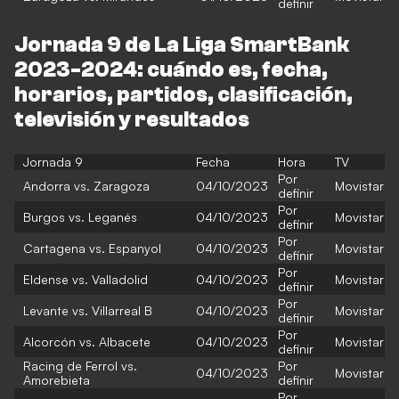
definir
Jornada 9 de La Liga SmartBank
2023-2024: cuándo es, fecha,
horarios, partidos, clasificación,
televisión y resultados
Jornada 9
Fecha
Hora
TV
Por
Andorra vs. Zaragoza
04/10/2023
Movistar
definir
Por
Burgos vs. Leganés
04/10/2023
Movistar
definir
Por
Cartagena vs. Espanyol
04/10/2023
Movistar
definir
Por
Eldense vs. Valladolid
04/10/2023
Movistar
definir
Por
Levante vs. Villarreal B
04/10/2023
Movistar
definir
Por
Alcorcón vs. Albacete
04/10/2023
Movistar
definir
Racing de Ferrol vs.
Por
04/10/2023
Movistar
Amorebieta
definir
Por