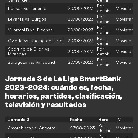
Por
Huesca vs. Tenerife
20/08/2023
Movistar
definir
Por
Levante vs. Burgos
20/08/2023
Movistar
definir
Por
Villarreal B vs. Eldense
20/08/2023
Movistar
definir
Por
Oviedo vs. Racing de Ferrol
20/08/2023
Movistar
definir
Sporting de Gijón vs.
Por
20/08/2023
Movistar
Mirandés
definir
Por
Zaragoza vs. Valladolid
20/08/2023
Movistar
definir
Jornada 3 de La Liga SmartBank
2023-2024: cuándo es, fecha,
horarios, partidos, clasificación,
televisión y resultados
Jorna
da 3
Fecha
Hora
TV
Por
Amorebieta vs. Andorra
27/08/2023
Movistar
definir
Por