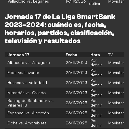
Valladolid vs. Leganés
19/11/2023
Movistar
definir
Jornada 17 de La Liga SmartBank
2023-2024: cuándo es, fecha,
horarios, partidos, clasificación,
televisión y resultados
Jornada 17
Fecha
Hora
TV
Por
Albacete vs. Zaragoza
26/11/2023
Movistar
definir
Por
Eibar vs. Levante
26/11/2023
Movistar
definir
Por
Huesca vs. Valladolid
26/11/2023
Movistar
definir
Por
Mirandés vs. Oviedo
26/11/2023
Movistar
definir
Racing de Santander vs.
Por
26/11/2023
Movistar
Villarreal B
definir
Por
Espanyol vs. Alcorcón
26/11/2023
Movistar
definir
Por
Elche vs. Amorebieta
26/11/2023
Movistar
definir