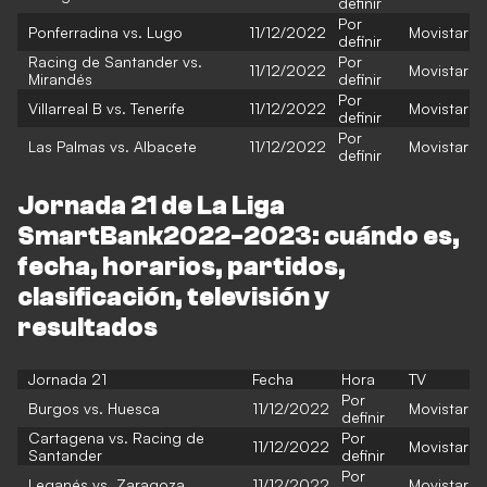
definir
Por
Ponferradina vs. Lugo
11/12/2022
Movistar
definir
Racing de Santander vs.
Por
11/12/2022
Movistar
Mirandés
definir
Por
Villarreal B vs. Tenerife
11/12/2022
Movistar
definir
Por
Las Palmas vs. Albacete
11/12/2022
Movistar
definir
Jornada 21 de La Liga
SmartBank2022-2023: cuándo es,
fecha, horarios, partidos,
clasificación, televisión y
resultados
Jornada 21
Fecha
Hora
TV
Por
Burgos vs. Huesca
11/12/2022
Movistar
definir
Cartagena vs. Racing de
Por
11/12/2022
Movistar
Santander
definir
Por
Leganés vs. Zaragoza
11/12/2022
Movistar