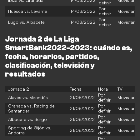
Ibiza vs. Granada
14/08/2022
Movistar
definir
Por
Huesca vs. Levante
14/08/2022
Movistar
definir
Por
Lugo vs. Albacete
14/08/2022
Movistar
definir
Jornada 2 de La Liga
SmartBank2022-2023: cuándo es,
fecha, horarios, partidos,
clasificación, televisión y
resultados
Jornada 2
Fecha
Hora
TV
Por
Alavés vs. Mirandés
21/08/2022
Movistar
definir
Granada vs. Racing de
Por
21/08/2022
Movistar
Santander
definir
Por
Albacete vs. Burgo
21/08/2022
Movistar
definir
Sporting de Gijón vs.
Por
21/08/2022
Movistar
Andorra
definir
Por