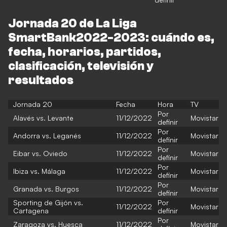
Jornada 20 de La Liga
SmartBank2022-2023: cuándo es,
fecha, horarios, partidos,
clasificación, televisión y
resultados
Jornada 20
Fecha
Hora
TV
Por
Alavés vs. Levante
11/12/2022
Movistar
definir
Por
Andorra vs. Leganés
11/12/2022
Movistar
definir
Por
Eibar vs. Oviedo
11/12/2022
Movistar
definir
Por
Ibiza vs. Málaga
11/12/2022
Movistar
definir
Por
Granada vs. Burgos
11/12/2022
Movistar
definir
Sporting de Gijón vs.
Por
11/12/2022
Movistar
Cartagena
definir
Por
Zaragoza vs. Huesca
11/12/2022
Movistar