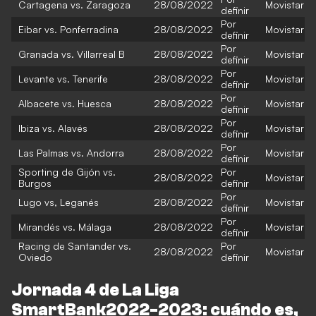
Cartagena vs. Zaragoza
28/08/2022
Movistar
definir
Por
Eibar vs. Ponferradina
28/08/2022
Movistar
definir
Por
Granada vs. Villarreal B
28/08/2022
Movistar
definir
Por
Levante vs. Tenerife
28/08/2022
Movistar
definir
Por
Albacete vs. Huesca
28/08/2022
Movistar
definir
Por
Ibiza vs. Alavés
28/08/2022
Movistar
definir
Por
Las Palmas vs. Andorra
28/08/2022
Movistar
definir
Sporting de Gijón vs.
Por
28/08/2022
Movistar
Burgos
definir
Por
Lugo vs, Leganés
28/08/2022
Movistar
definir
Por
Mirandés vs. Málaga
28/08/2022
Movistar
definir
Racing de Santander vs.
Por
28/08/2022
Movistar
Oviedo
definir
Jornada 4 de La Liga
SmartBank2022-2023: cuándo es,