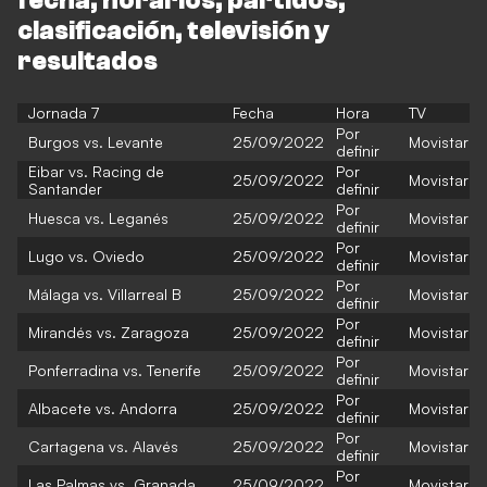
fecha, horarios, partidos,
clasificación, televisión y
resultados
Jornada 7
Fecha
Hora
TV
Por
Burgos vs. Levante
25/09/2022
Movistar
definir
Eibar vs. Racing de
Por
25/09/2022
Movistar
Santander
definir
Por
Huesca vs. Leganés
25/09/2022
Movistar
definir
Por
Lugo vs. Oviedo
25/09/2022
Movistar
definir
Por
Málaga vs. Villarreal B
25/09/2022
Movistar
definir
Por
Mirandés vs. Zaragoza
25/09/2022
Movistar
definir
Por
Ponferradina vs. Tenerife
25/09/2022
Movistar
definir
Por
Albacete vs. Andorra
25/09/2022
Movistar
definir
Por
Cartagena vs. Alavés
25/09/2022
Movistar
definir
Por
Las Palmas vs. Granada
25/09/2022
Movistar