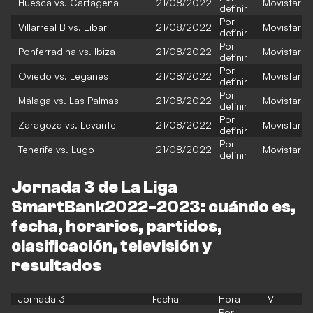
Huesca vs. Cartagena
21/08/2022
Movistar
definir
Por
Villarreal B vs. Eibar
21/08/2022
Movistar
definir
Por
Ponferradina vs. Ibiza
21/08/2022
Movistar
definir
Por
Oviedo vs. Leganés
21/08/2022
Movistar
definir
Por
Málaga vs. Las Palmas
21/08/2022
Movistar
definir
Por
Zaragoza vs. Levante
21/08/2022
Movistar
definir
Por
Tenerife vs. Lugo
21/08/2022
Movistar
definir
Jornada 3 de La Liga
SmartBank2022-2023: cuándo es,
fecha, horarios, partidos,
clasificación, televisión y
resultados
Jornada 3
Fecha
Hora
TV
Por