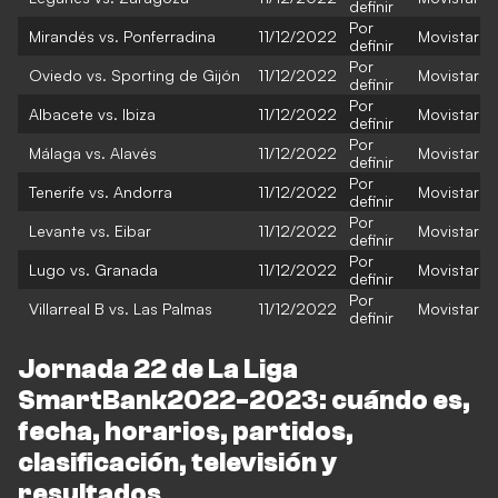
definir
Por
Mirandés vs. Ponferradina
11/12/2022
Movistar
definir
Por
Oviedo vs. Sporting de Gijón
11/12/2022
Movistar
definir
Por
Albacete vs. Ibiza
11/12/2022
Movistar
definir
Por
Málaga vs. Alavés
11/12/2022
Movistar
definir
Por
Tenerife vs. Andorra
11/12/2022
Movistar
definir
Por
Levante vs. Eibar
11/12/2022
Movistar
definir
Por
Lugo vs. Granada
11/12/2022
Movistar
definir
Por
Villarreal B vs. Las Palmas
11/12/2022
Movistar
definir
Jornada 22 de La Liga
SmartBank2022-2023: cuándo es,
fecha, horarios, partidos,
clasificación, televisión y
resultados