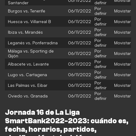
06/11/2022
Movistar
Santander
definir
Por
Burgos vs. Tenerife
06/11/2022
Movistar
definir
Por
Huesca vs. Villarreal B
06/11/2022
Movistar
definir
Por
Ibiza vs. Mirandés
06/11/2022
Movistar
definir
Por
Leganés vs. Ponferradina
06/11/2022
Movistar
definir
Málaga vs. Sporting de
Por
06/11/2022
Movistar
Gijón
definir
Por
Albacete vs. Levante
06/11/2022
Movistar
definir
Por
Lugo vs. Cartagena
06/11/2022
Movistar
definir
Por
Las Palmas vs. Eibar
06/11/2022
Movistar
definir
Por
Oviedo vs. Granada
06/11/2022
Movistar
definir
Jornada 16 de La Liga
SmartBank2022-2023: cuándo es,
fecha, horarios, partidos,