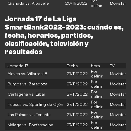
Por
Granada vs. Albacete
20/11/2022
Movistar
definir
Jornada 17 de La Liga
SmartBank2022-2023: cuándo es,
fecha, horarios, partidos,
clasificación, televisión y
resultados
Jornada 17
Fecha
Hora
TV
Por
Alavés vs. Villarreal B
27/11/2022
Movistar
definir
Por
Burgos vs. Zaragoza
27/11/2022
Movistar
definir
Por
Cartagena vs. Eibar
27/11/2022
Movistar
definir
Por
Huesca vs. Sporting de Gijón
27/11/2022
Movistar
definir
Por
Las Palmas vs. Tenerife
27/11/2022
Movistar
definir
Por
Málaga vs. Ponferradina
27/11/2022
Movistar
definir