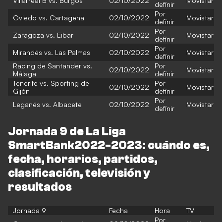
Villarreal B vs. Burgos
02/10/2022
Movistar
definir
Por
Oviedo vs. Cartagena
02/10/2022
Movistar
definir
Por
Zaragoza vs. Eibar
02/10/2022
Movistar
definir
Por
Mirandés vs. Las Palmas
02/10/2022
Movistar
definir
Racing de Santander vs.
Por
02/10/2022
Movistar
Málaga
definir
Tenerife vs. Sporting de
Por
02/10/2022
Movistar
Gijón
definir
Por
Leganés vs. Albacete
02/10/2022
Movistar
definir
Jornada 9 de La Liga
SmartBank2022-2023: cuándo es,
fecha, horarios, partidos,
clasificación, televisión y
resultados
Jornada 9
Fecha
Hora
TV
Por