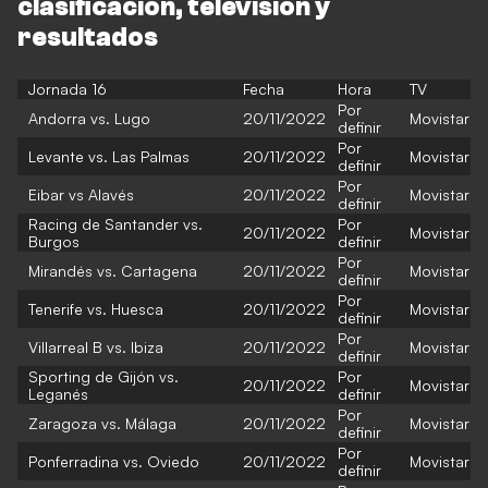
clasificación, televisión y
resultados
Jornada 16
Fecha
Hora
TV
Por
Andorra vs. Lugo
20/11/2022
Movistar
definir
Por
Levante vs. Las Palmas
20/11/2022
Movistar
definir
Por
Eibar vs Alavés
20/11/2022
Movistar
definir
Racing de Santander vs.
Por
20/11/2022
Movistar
Burgos
definir
Por
Mirandés vs. Cartagena
20/11/2022
Movistar
definir
Por
Tenerife vs. Huesca
20/11/2022
Movistar
definir
Por
Villarreal B vs. Ibiza
20/11/2022
Movistar
definir
Sporting de Gijón vs.
Por
20/11/2022
Movistar
Leganés
definir
Por
Zaragoza vs. Málaga
20/11/2022
Movistar
definir
Por
Ponferradina vs. Oviedo
20/11/2022
Movistar
definir