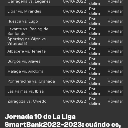
Cartagena vs. Leganés
09/10/2022
Movistar
definir
Por
Eibar vs. Mirandés
09/10/2022
Movistar
definir
Por
Huesca vs. Lugo
09/10/2022
Movistar
definir
Levante vs. Racing de
Por
09/10/2022
Movistar
Santander
definir
Sporting de Gijón vs.
Por
09/10/2022
Movistar
Villarreal B
definir
Por
Albacete vs. Tenerife
09/10/2022
Movistar
definir
Por
Burgos vs. Alavés
09/10/2022
Movistar
definir
Por
Málaga vs. Andorra
09/10/2022
Movistar
definir
Por
Ponferradina vs. Granada
09/10/2022
Movistar
definir
Por
Las Palmas vs. Ibiza
09/10/2022
Movistar
definir
Por
Zaragoza vs. Oviedo
09/10/2022
Movistar
definir
Jornada 10 de La Liga
SmartBank2022-2023: cuándo es,