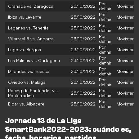
Por
Granada vs. Zaragoza
23/10/2022
Movistar
definir
Por
Ibiza vs. Levante
23/10/2022
Movistar
definir
Por
Leganés vs. Tenerife
23/10/2022
Movistar
definir
Por
Villarreal B vs. Andorra
23/10/2022
Movistar
definir
Por
Lugo vs. Burgos
23/10/2022
Movistar
definir
Por
Las Palmas vs. Cartagena
23/10/2022
Movistar
definir
Por
Mirandés vs. Huesca
23/10/2022
Movistar
definir
Por
Oviedo vs. Málaga
23/10/2022
Movistar
definir
Racing de Santander vs.
Por
23/10/2022
Movistar
Ponferradina
definir
Por
Eibar vs. Albacete
23/10/2022
Movistar
definir
Jornada 13 de La Liga
SmartBank2022-2023: cuándo es,
fecha, horarios, partidos,