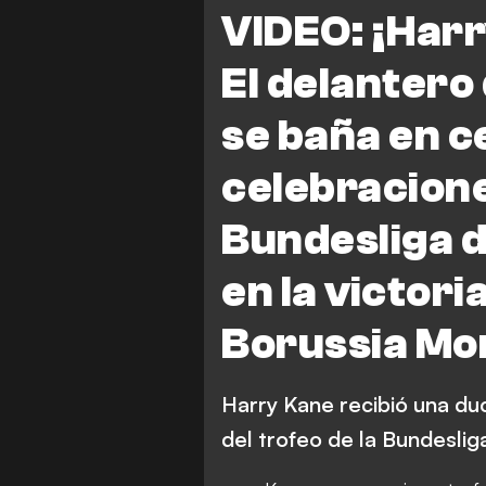
Bayern Múnich vs Borussia 
VIDEO: ¡Har
El delantero
se baña en c
celebraciones
Bundesliga 
en la victori
Borussia M
Harry Kane recibió una du
del trofeo de la Bundeslig