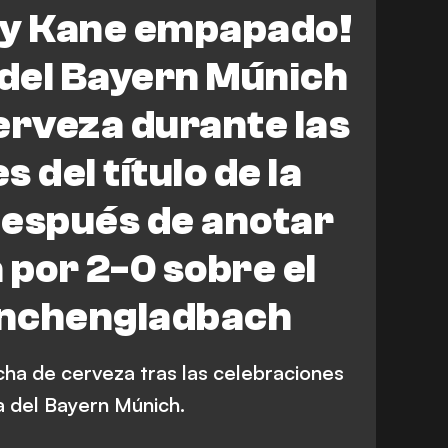
Mönchengladbach
Bundesliga
ry Kane empapado!
 del Bayern Múnich
erveza durante las
 del título de la
después de anotar
a por 2-0 sobre el
onchengladbach
cha de cerveza tras las celebraciones
a del Bayern Múnich.