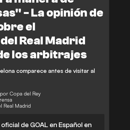
as" - La opinión de
obre el
del Real Madrid
e los arbitrajes
elona comparece antes de visitar al
.
a por Copa del Rey
prensa
l Real Madrid
l oficial de GOAL en Español en