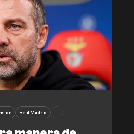
isión
Real Madrid
tra manera de