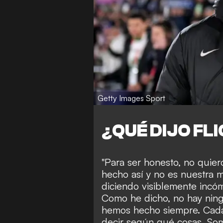
Getty Images Sport
¿QUÉ DIJO FL
"Para ser honesto, no quier
hecho así y no es nuestra 
diciendo visiblemente incóm
Como he dicho, no hay nin
hemos hecho siempre. Cada
decir según qué cosas. So