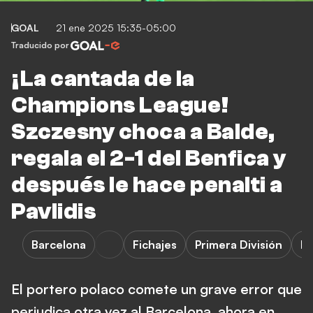
GOAL
21 ene 2025 15:35-05:00
Traducido por
¡La cantada de la
Champions League!
Szczesny choca a Balde,
regala el 2-1 del Benfica y
después le hace penalti a
Pavlidis
Barcelona
Fichajes
Primera División
Be
El portero polaco comete un grave error que
perjudica otra vez al Barcelona, ahora en