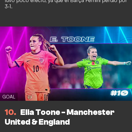
tuvo poco efecto, ya que el Barça Femini perdió por
3-1.
GOAL
10
Ella Toone - Manchester
United & England