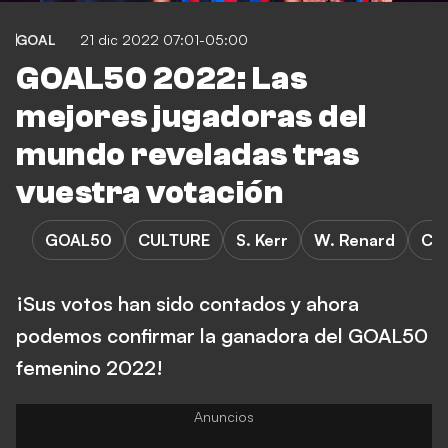
GOAL
21 dic 2022 07:01-05:00
GOAL50 2022: Las
mejores jugadoras del
mundo reveladas tras
vuestra votación
GOAL50
CULTURE
S. Kerr
W. Renard
Ch
¡Sus votos han sido contados y ahora
podemos confirmar la ganadora del GOAL50
femenino 2022!