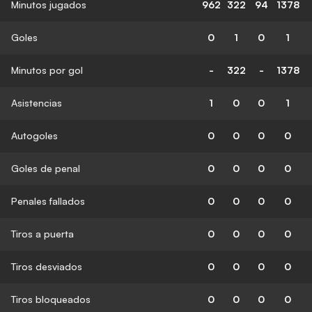
Minutos jugados
962
322
94
1378
Goles
0
1
0
1
Minutos por gol
-
322
-
1378
Asistencias
1
0
0
1
Autogoles
0
0
0
0
Goles de penal
0
0
0
0
Penales fallados
0
0
0
0
Tiros a puerta
0
0
0
0
Tiros desviados
0
0
0
0
Tiros bloqueados
0
0
0
0