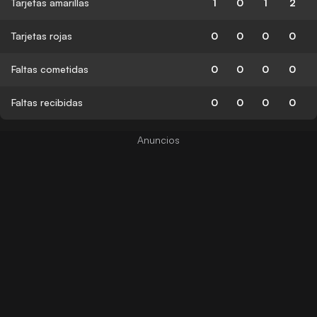
Tarjetas amarillas
1
0
1
2
Tarjetas rojas
0
0
0
0
Faltas cometidas
0
0
0
0
Faltas recibidas
0
0
0
0