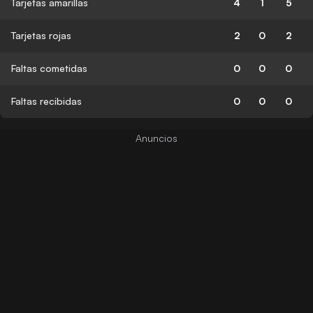
Tarjetas amarillas
4
1
5
Tarjetas rojas
2
0
2
Faltas cometidas
0
0
0
Faltas recibidas
0
0
0