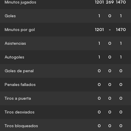
Minutos jugados
1201
269
1470
Goles
1
0
1
Minutos por gol
1201
-
1470
Asistencias
1
0
1
Autogoles
1
0
1
Goles de penal
0
0
0
Penales fallados
0
0
0
Tiros a puerta
0
0
0
Tiros desviados
0
0
0
Tiros bloqueados
0
0
0