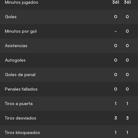
Minutos jugados
361
361
Goles
0
0
Minutos por gol
-
0
Asistencias
0
0
Autogoles
0
0
Goles de penal
0
0
Penales fallados
0
0
Tiros a puerta
1
1
Tiros desviados
3
3
Tiros bloqueados
1
1