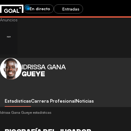
En directo
Entradas
IDRISSA GANA
GUEYE
Estadísticas
Carrera Profesional
Noticias
Idrissa Gana Gueye estadísticas