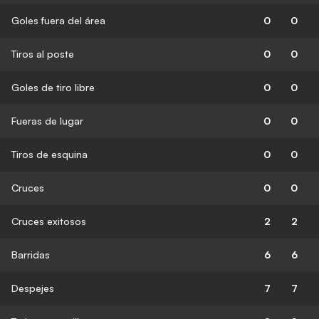
Goles fuera del área
0
0
Tiros al poste
0
0
Goles de tiro libre
0
0
Fueras de lugar
0
0
Tiros de esquina
0
0
Cruces
0
0
Cruces exitosos
2
2
Barridas
6
6
Despejes
7
7