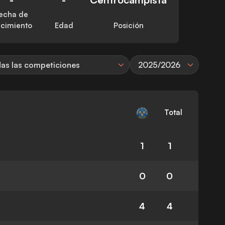
echa de
cimiento
Edad
Posición
as las competiciones
2025/2026
Total
1
1
0
0
4
4