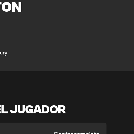
TON
ury
EL JUGADOR
-
-
Centrocampista