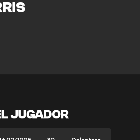
RIS
EL JUGADOR
16/12/1995
30
Delantero