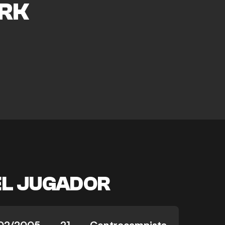
RK
EL JUGADOR
02/2005
21
Centrocampista