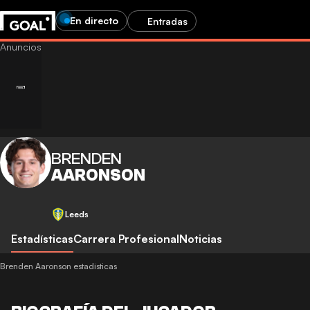
En directo
Entradas
BRENDEN
AARONSON
Leeds
Estadísticas
Carrera Profesional
Noticias
Brenden Aaronson estadísticas