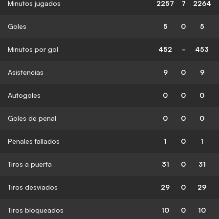
Minutos jugados
2257
7
2264
Goles
5
0
5
Minutos por gol
452
-
453
Asistencias
9
0
9
Autogoles
0
0
0
Goles de penal
0
0
0
Penales fallados
1
0
1
Tiros a puerta
31
0
31
Tiros desviados
29
0
29
Tiros bloqueados
10
0
10