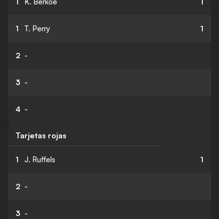
1
K. Berkoe
1
1
T. Perry
1
2
-
3
-
4
-
Tarjetas rojas
1
J. Ruffels
1
2
-
3
-