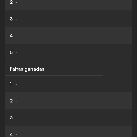
2
-
3
-
4
-
5
-
Faltas ganadas
1
-
2
-
3
-
4
-