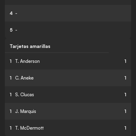
4
-
5
-
Tarjetas amarillas
1
T. Anderson
1
1
C. Aneke
1
1
S. Clucas
1
1
J. Marquis
1
1
T. McDermott
1