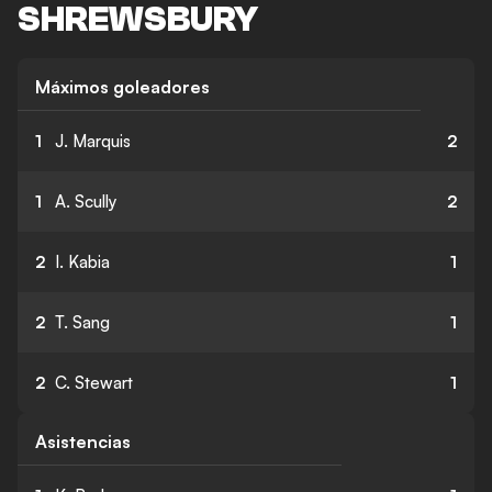
SHREWSBURY
Máximos goleadores
1
J. Marquis
2
1
A. Scully
2
2
I. Kabia
1
2
T. Sang
1
2
C. Stewart
1
Asistencias