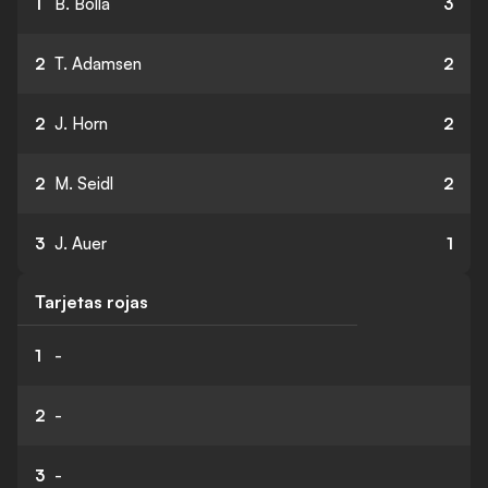
1
B. Bolla
3
2
T. Adamsen
2
2
J. Horn
2
2
M. Seidl
2
3
J. Auer
1
Tarjetas rojas
1
-
2
-
3
-