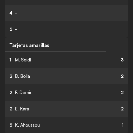
4
-
5
-
Tarjetas amarillas
1
M. Seidl
3
2
B. Bolla
2
2
F. Demir
2
2
E. Kara
2
3
K. Ahoussou
1