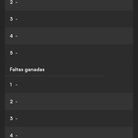
2
-
3
-
4
-
5
-
Faltas ganadas
1
-
2
-
3
-
4
-