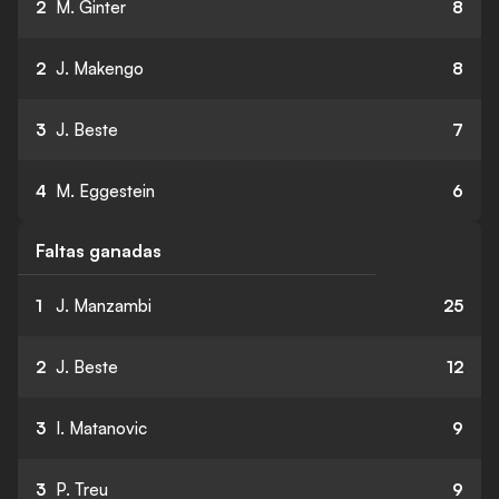
2
M. Ginter
8
2
J. Makengo
8
3
J. Beste
7
4
M. Eggestein
6
Faltas ganadas
1
J. Manzambi
25
2
J. Beste
12
3
I. Matanovic
9
3
P. Treu
9