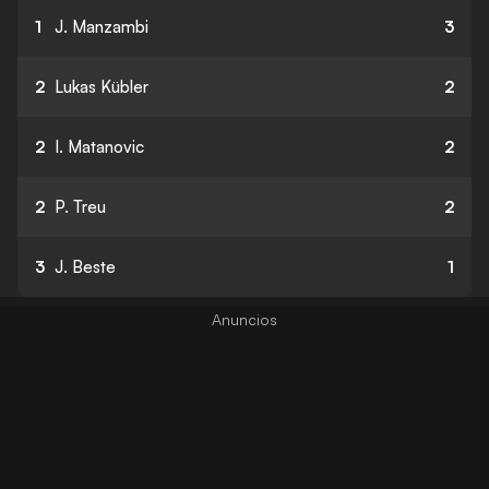
1
J. Manzambi
3
2
Lukas Kübler
2
2
I. Matanovic
2
2
P. Treu
2
3
J. Beste
1