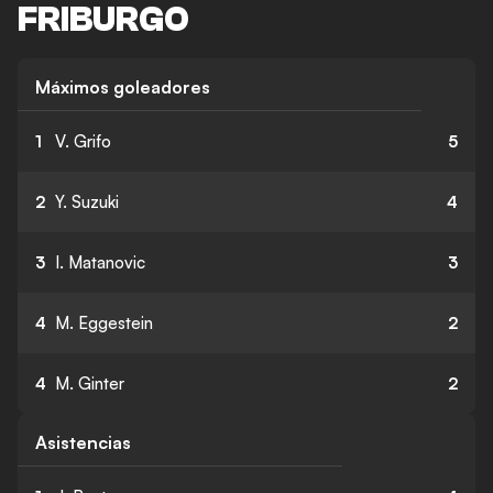
FRIBURGO
Máximos goleadores
1
V. Grifo
5
2
Y. Suzuki
4
3
I. Matanovic
3
4
M. Eggestein
2
4
M. Ginter
2
Asistencias