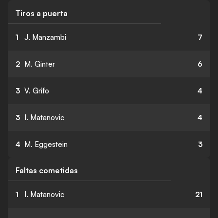
Tiros a puerta
1
J. Manzambi
7
2
M. Ginter
6
3
V. Grifo
4
3
I. Matanovic
4
4
M. Eggestein
3
Faltas cometidas
1
I. Matanovic
21