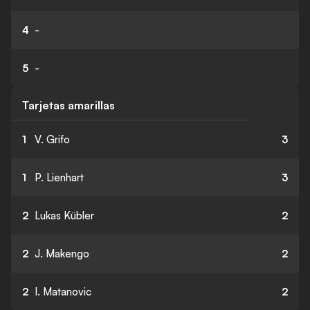
4
-
5
-
Tarjetas amarillas
1
V. Grifo
3
1
P. Lienhart
3
2
Lukas Kübler
2
2
J. Makengo
2
2
I. Matanovic
2