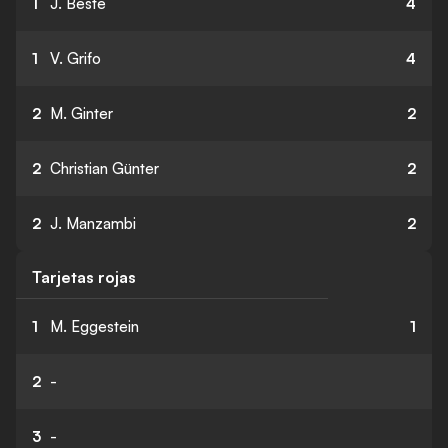
1
J. Beste
4
1
V. Grifo
4
2
M. Ginter
2
2
Christian Günter
2
2
J. Manzambi
2
Tarjetas rojas
1
M. Eggestein
1
2
-
3
-