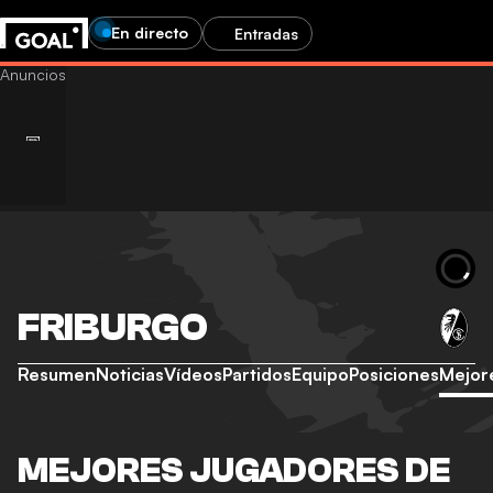
En directo
Entradas
FRIBURGO
Resumen
Noticias
Vídeos
Partidos
Equipo
Posiciones
Mejor
MEJORES JUGADORES DE