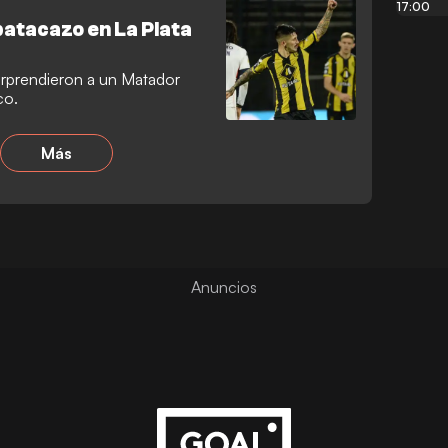
17:00
batacazo en La Plata
orprendieron a un Matador
co.
Más