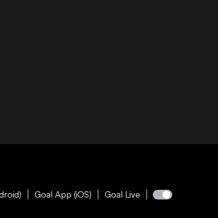
droid)
Goal App (iOS)
Goal Live