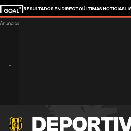
RESULTADOS EN DIRECTO
ÚLTIMAS NOTICIAS
LI
DEPORTI