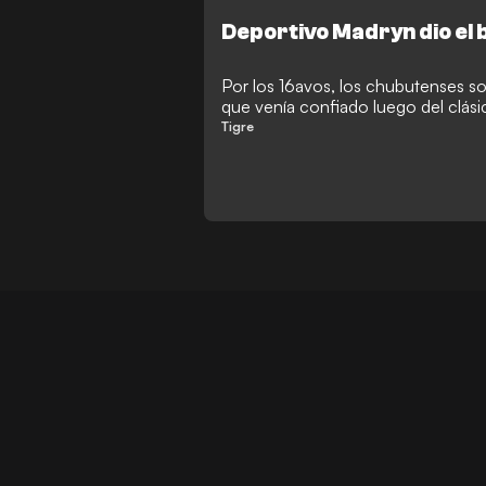
Deportivo Madryn dio el 
Por los 16avos, los chubutenses s
que venía confiado luego del clási
Tigre