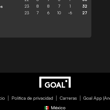
23
8
8
7
1
32
es
23
7
6
10
-6
27
cio
Política de privacidad
Carreras
Goal App (An
México