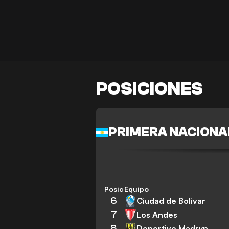
POSICIONES
PRIMERA NACIONA
Posición
Equipo
6
Ciudad de Bolivar
7
Los Andes
8
Deportivo Madryn