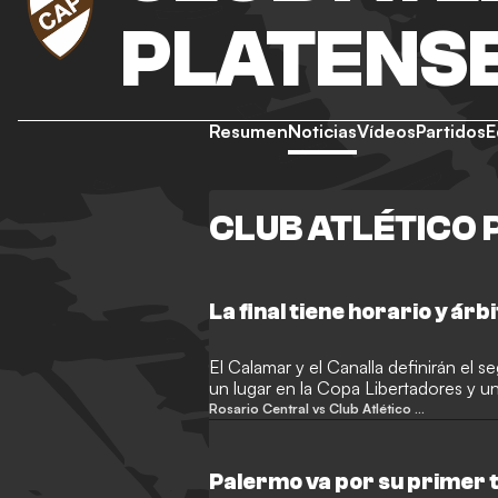
PLATENS
Resumen
Noticias
Vídeos
Partidos
E
CLUB ATLÉTICO 
La final tiene horario y árb
El Calamar y el Canalla definirán el s
un lugar en la Copa Libertadores y un
Campeones.
Rosario Central vs Club Atlético Platense
Palermo va por su primer 