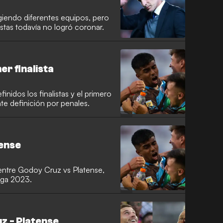
rigiendo diferentes equipos, pero
stas todavía no logró coronar.
er finalista
inidos los finalistas y el primero
nte definición por penales.
tense
entre Godoy Cruz vs Platense,
Liga 2023.
z - Platense