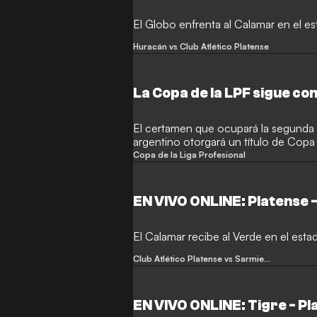
El Globo enfrenta al Calamar en el e
Huracán vs Club Atlético Platense
La Copa de la LPF sigue con
El certamen que ocupará la segunda m
argentino otorgará un título de Copa 
Trofeo de Campeones.
Copa de la Liga Profesional
EN VIVO ONLINE: Platense 
El Calamar recibe al Verde en el est
Club Atlético Platense vs Sarmiento
EN VIVO ONLINE: Tigre - Pl