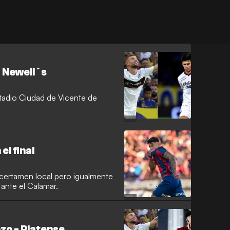
- Newell´s
stadio Ciudad de Vicente de
el final
l certamen local pero igualmente
 ante el Calamar.
zo - Platense