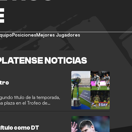
E
quipo
Posiciones
Mejores Jugadores
PLATENSE NOTICIAS
itro
egundo título de la temporada,
a plaza en el Trofeo de
título como DT