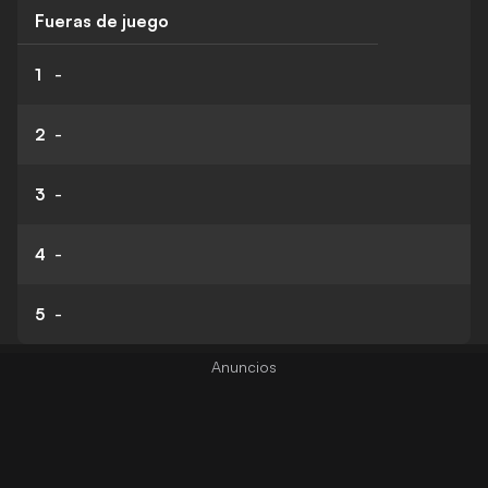
Fueras de juego
1
-
2
-
3
-
4
-
5
-