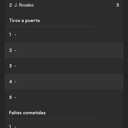
2
J. Rosales
3
Tiros a puerta
1
-
2
-
3
-
4
-
5
-
Faltas cometidas
1
-