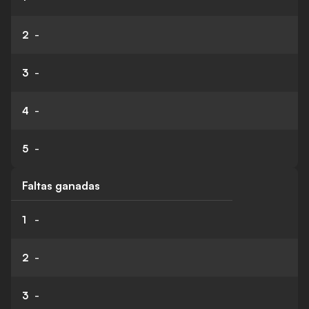
2
-
3
-
4
-
5
-
Faltas ganadas
1
-
2
-
3
-