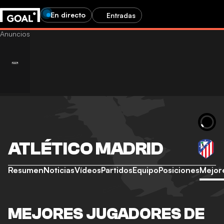
En directo
Entradas
ATLÉTICO MADRID
Resumen
Noticias
Vídeos
Partidos
Equipo
Posiciones
Mejor
MEJORES JUGADORES DE