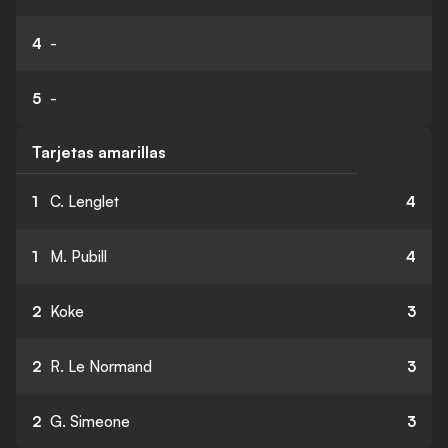
4
-
5
-
Tarjetas amarillas
1
C. Lenglet
4
1
M. Pubill
4
2
Koke
3
2
R. Le Normand
3
2
G. Simeone
3