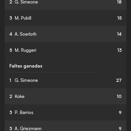
2
G. Simeone
18
3
M. Pubill
15
4
A. Soerloth
14
5
M. Ruggeri
13
Faltas ganadas
1
G. Simeone
27
2
Koke
10
3
P. Barrios
9
3
A. Griezmann
9