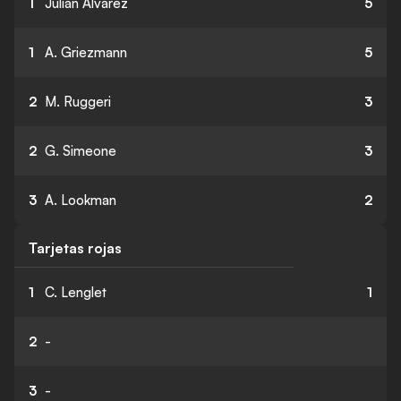
1
Julián Álvarez
5
1
A. Griezmann
5
2
M. Ruggeri
3
2
G. Simeone
3
3
A. Lookman
2
Tarjetas rojas
1
C. Lenglet
1
2
-
3
-