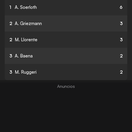
1
A. Soerloth
6
2
A. Griezmann
3
2
M. Llorente
3
3
A. Baena
2
3
M. Ruggeri
2