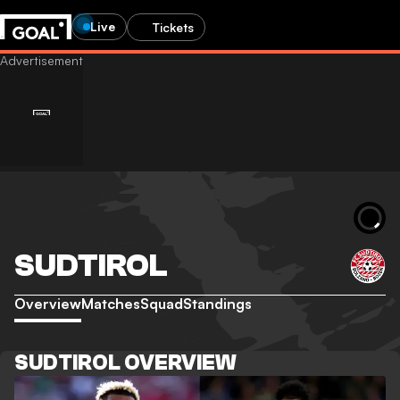
Live
Tickets
SUDTIROL
Overview
Matches
Squad
Standings
SUDTIROL OVERVIEW