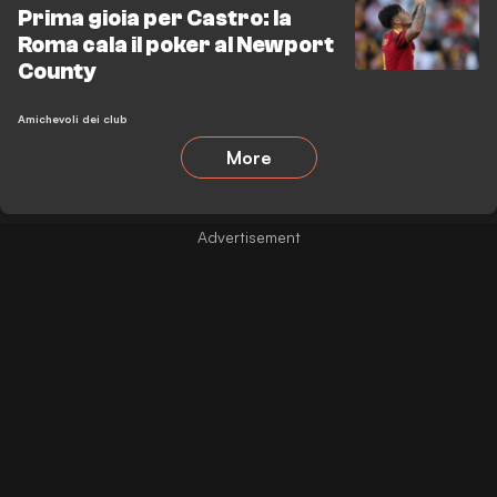
Prima gioia per Castro: la
Roma cala il poker al Newport
County
Amichevoli dei club
More