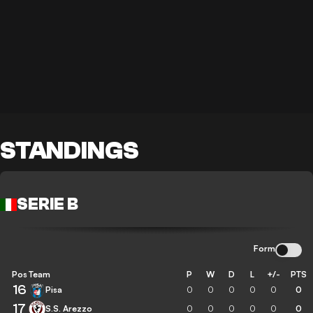
STANDINGS
SERIE B
Form
Pos
Team
P
W
D
L
+/-
PTS
16
Pisa
0
0
0
0
0
0
17
S.S. Arezzo
0
0
0
0
0
0