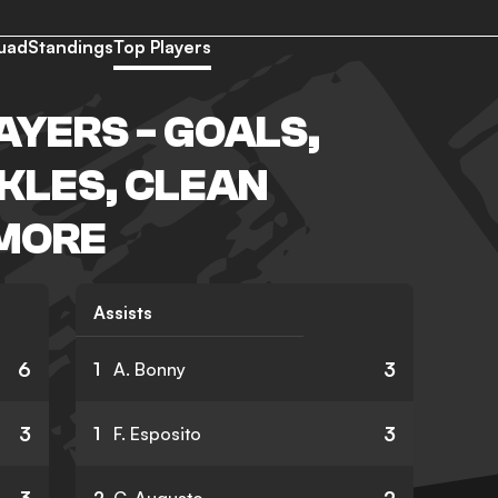
uad
Standings
Top Players
AYERS - GOALS,
CKLES, CLEAN
 MORE
Assists
6
3
1
A. Bonny
3
3
1
F. Esposito