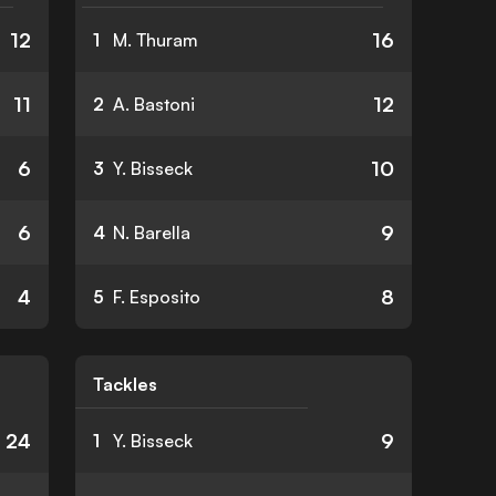
12
16
1
M. Thuram
11
12
2
A. Bastoni
6
10
3
Y. Bisseck
6
9
4
N. Barella
4
8
5
F. Esposito
Tackles
24
9
1
Y. Bisseck