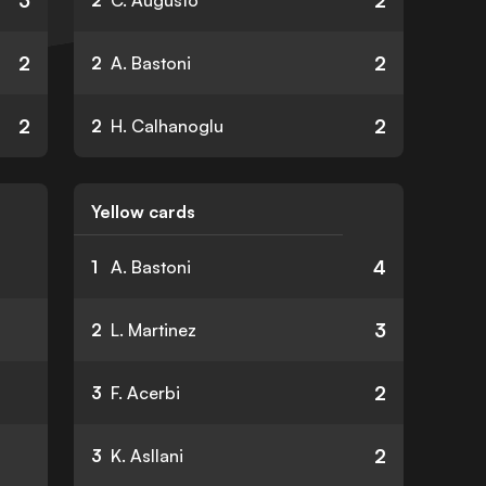
3
2
2
C. Augusto
2
2
2
A. Bastoni
2
2
2
H. Calhanoglu
Yellow cards
4
1
A. Bastoni
3
2
L. Martinez
2
3
F. Acerbi
2
3
K. Asllani