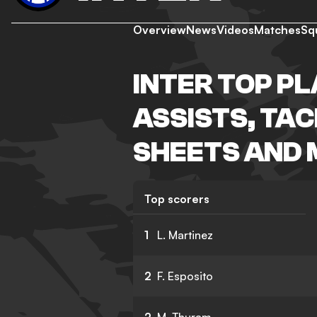
Overview
News
Videos
Matches
Sq
INTER TOP PL
ASSISTS, TA
SHEETS AND
Top scorers
1
L. Martinez
2
F. Esposito