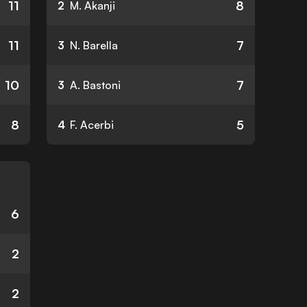
11
8
2
M. Akanji
11
7
3
N. Barella
10
7
3
A. Bastoni
8
5
4
F. Acerbi
6
2
2