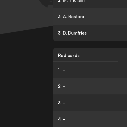
2
M. Thuram
3
A. Bastoni
3
D. Dumfries
Red cards
1
-
2
-
3
-
4
-