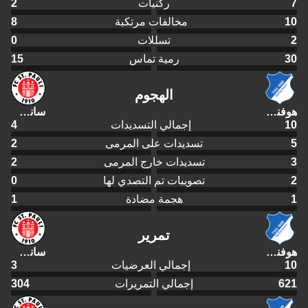
7
ركنيات
2
10
مخالفات مرتكبة
8
2
تسللات
0
30
رمية تماس
15
الهجوم
هوفنهايم
سانت باولي
10
إجمالي التسديدات
4
5
تسديدات على المرمى
2
3
تسديدات خارج المرمى
2
2
تصويبات تم التصدي لها
0
1
هجمة مضادة
1
تمرير
هوفنهايم
سانت باولي
10
إجمالي العرضيات
3
621
إجمالي التمريرات
304