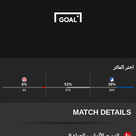
اختر الفائز
8
%
53
%
39
%
43
272
200
MATCH DETAILS
الدوري الألماني - الجولة 9