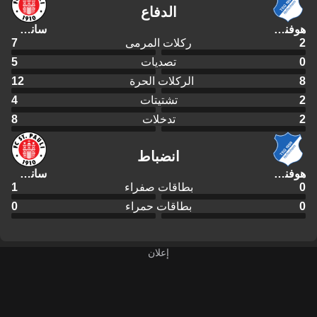
الدفاع
هوفنهايم
سانت باولي
2
ركلات المرمى
7
0
تصديات
5
8
الركلات الحرة
12
2
تشتيتات
4
2
تدخلات
8
انضباط
هوفنهايم
سانت باولي
0
بطاقات صفراء
1
0
بطاقات حمراء
0
إعلان