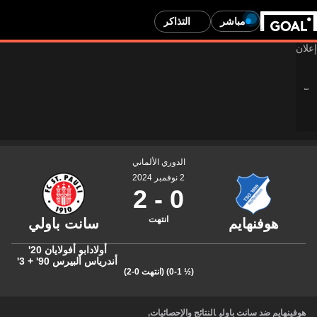
مباشر
التذاكر
الدوري الألماني
2 نوفمبر 2024
2
-
0
انتهت
أولادابو أفولايان
20'
أندرياس ألبيرس
90' + 3'
(½ 0-1)
(انتهت 0-2)
هوفينهايم ضد سانت باولي
النتائج والإحصائيات
,