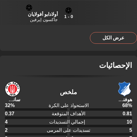
أولادابو أفولايان
1
-
0
جاكسون إيرفين
عرض الكل
الإحصائيات
ملخص
هوفنهايم
سانت باولي
%
68
الاستحواذ على الكرة
%
32
0.81
الأهداف المتوقعة
0.37
10
إجمالي التسديدات
4
5
تسديدات على المرمى
2