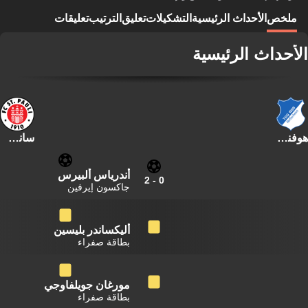
ملخص
الأحداث الرئيسية
التشكيلات
تعليق
الترتيب
تعليقات
الأحداث الرئيسية
هوفنهايم
سانت باولي
أندرياس ألبيرس
2
-
0
جاكسون إيرفين
أليكساندر بليسين
بطاقة صفراء
مورغان جويلفاوجي
بطاقة صفراء