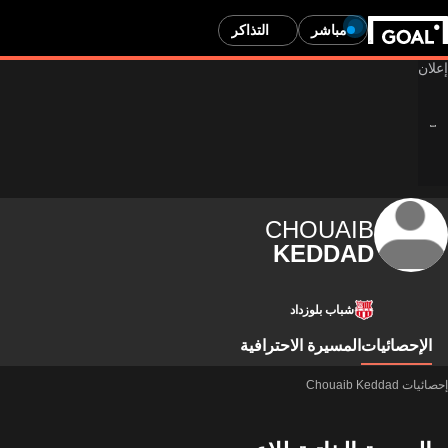
مباشر
التذاكر
CHOUAIB
KEDDAD
شباب بلوزداد
الإحصائيات
المسيرة الاحترافية
إحصائيات Chouaib Keddad