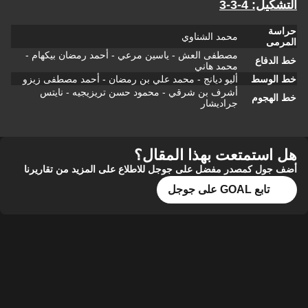
التشكيل: 4-3-3
حراسة
محمد الشناوي
المرمى
مصطفى العش - ياسين مرعي - أحمد رمضان بيكهام -
خط الدفاع
محمد هاني
خط الوسط
أليو ديانج - محمد علي بن رمضان - أحمد مصطفى زيزو
أشرف بن شرقي - محمود حسن تريزيجيه - نايتس
خط الهجوم
جراديشار
هل استمتعت بهذا المقال؟
أضف جول كمصدر مفضل على جوجل للاطلاع على المزيد من تقاريرنا
تابع GOAL على جوجل