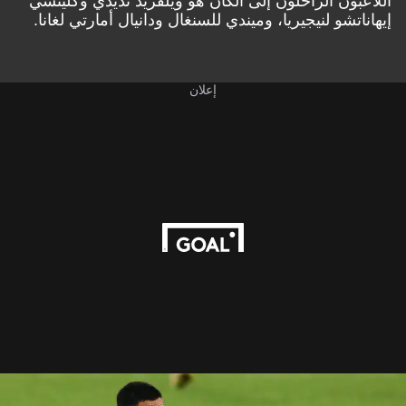
اللاعبون الراحلون إلى الكان هو ويلفريد نديدي وكليتشي
إيهاناتشو لنيجيريا، وميندي للسنغال ودانيال أمارتي لغانا.
إعلان