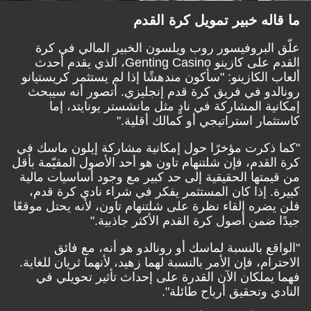
ما قاله خبير تمويل كرة القدم
علّق البروفيسور روب ويلسون الخبير المالي في كرة
القدم على كازينو Genting Casino، الذي يقدم أحدث
ألعاب الكازينو: "سأكون مندهشًا إذا لم يستثمر كريستيانو
رونالدو في فريق كرة قدم إنجليزي. أتصور أنه سيبحث
إمكانية المشاركة في نادٍ مثل مانشستر يونايتد، إما
كاستثمار استراتيجي أو كمالك أقلية."
"كما ذكرت مؤخرًا حول إمكانية مشاركة إيلون ماسك في
كرة القدم، فإن شلتنهام تاون هو أحد الأصول المقيّمة بأقل
من قيمتها الحقيقية إلى حد كبير مع وجود أساسيات مالية
كبيرة. إذا كان المستثمر يفكر في شراء نادي كرة قدم،
فلن يضره إلقاء نظرة على شلتنهام تاون، لأنه يحتل موقعًا
جيدًا ضمن أصول كرة القدم الأكثر جاذبية."
"الواقع بالنسبة لماسك أو رونالدو هو أنه، مع فائق
الاحترام، فإن الأمر بالنسبة لهما زهيد، لأنهما ثريان للغاية.
فهما يملكان الآن القدرة على إحداث تأثير تحويلي في
النادي وتحقيق أرباح طائلة".