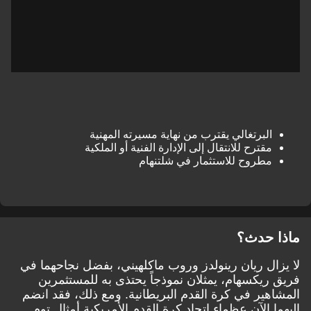
البرتغالي يقترب من نهاية مسيرته المهنية
مقترح للانتقال إلى الإدارة الفنية أو الملكية
مطروح للاستثمار في شلتنهام
ماذا حدث؟
لا يزال ريان رينولدز وروب ماكلهيني، بفضل نجاحهما في
فريق ريكسهام، يمثلان نموذجاً يحتذى به للمستثمرين
المشاهير في كرة القدم البريطانية. ومع ذلك، فقد انضم
إليهما الآن عظماء اتحاد كرة القدم الأمريكية أمثال توم