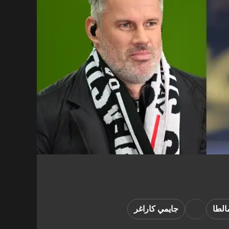
الطا
جايمي كاراغر