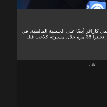
 كاراغر أيضًا على الجنسية المالطية. في
حين أن أسطورة ليفربول مثل إنجلترا 38 مرة خلال مسيرته كلاعب قبل