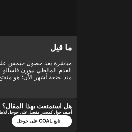
ما قيل
مباشرة بعد حصول جيمس على ا
القدم المالطي بيورن فاسالو:
منذ بضعة أشهر الآن؛ هو منفتح ع
هل استمتعت بهذا المقال؟
أضف جول كمصدر مفضل على جوجل للاطلاع 
تابع GOAL على جوجل