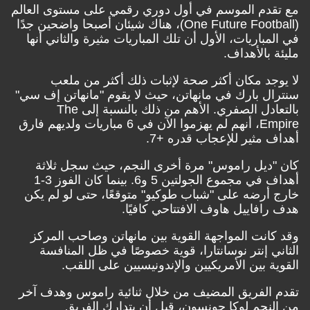
مع تقدم الموسم في أول دوري رقمي على مستوى العالم
(One Future Football)، هناك شيئان أصبحا واضحين جدًا
في المباريات، الأول أن تلك المباريات مثيرة والثاني أنها
مليئة بالأهداف.
لا يوجد مكان أكثر صحة لإثبات ذلك أكثر من ملعب
سنترال بارك في مانهاتن، حيث لا يقوم "مانهاتن إف سي"
بالتعادل الصفري. الأهم من ذلك بالنسبة إلى The
Empire، أنهم لم يهزموا الآن في 6 مباريات ولديهم فارق
أهداف مثير للإعجاب قدره +7.
كان "ديل راموس" مرة أخرى النجم، حيث سجل ثلاثة
أهداف في مجموع الجولتين 5 و6. بينما كان الفوز 3-1
خارج أرضه على "شباب طوكيو" متوقعًا، حتى لو لم يكن
هدف رافاييل هاوف الافتتاحي كافيًا.
وقد كانت المواجهة القوية بين مانهاتن وصاحب المركز
الثاني إنتر نوسانتارا، قوية خصوصًا في ظل المنافسة
القوية بين الأمريكيين والإندونيسيين على اللقب.
تقدم الفريق المضيف من خلال ثنائية راموس وهدف آخر
من النجم لوكا جونسون، قبل أن يتدارك الفريق