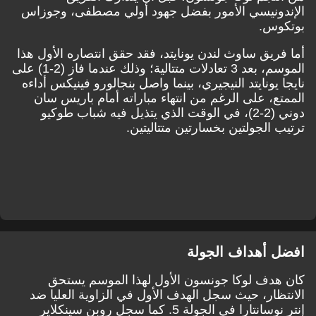
الإندونيسي الأمور بفضل جهود أولي مصطفى، وجوزاس
بوتكوس.
أما فريق ساوث لندن يونايتد، فقد حقق انتصاره الأول هذا
الموسم، بعد 3 تعادلات متتالية؛ وذلك عندما فاز (2-1) على
نايجا يونايتد النيجيري، بينما واصل بنجالورو فينيكس أداءه
الممتع، على الرغم من انتهاء مباراته أمام باريس سان
دوني (2-2)، في الوقت الذي يتذيل فيه شباب طوكيو
ترتيب الجولتين بخسارتين متتاليتين.
افضل أهداف الجولة
كان هدف لوكا جونسون الأول لهذا الموسم يستحق
الانتظار، حيث سجل الهدف الأول في الزاوية العليا ضد
إنتر نوسانتارا في الجولة 5. كما سجل روبن سينكلاير