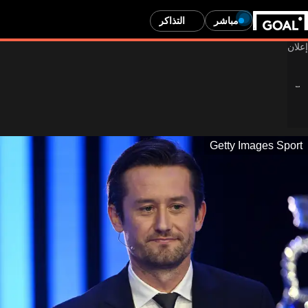
مباشر
التذاكر
محتوى مخصص للبالغين فقط
Getty Images Sport
هل عمرك 24 أو أكبر؟
عمرك لا يسمح لك بمشاهدة محتوى المراهنات. سيتم إعادة توجيهك
إلى الصفحة الرئيسية.
ساعدنا في التحقق من عمرك من خلال تقديم إجابة صادقة. يحتوي هذا
الموقع على إعلانات للمقامرة لـ 24+.
انتقل إلى الصفحة الرئيسية
عرض إعلانات المراهنات
نعم، عمري 24 أو أكثر
لا، أنا أصغر من 24