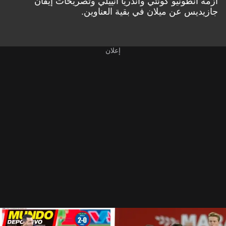
أزمة أنطونيو كونتي وأندريا أنييلي
وتصريحات إيفان
جازيديس عن ميلان في بقية العناوين.