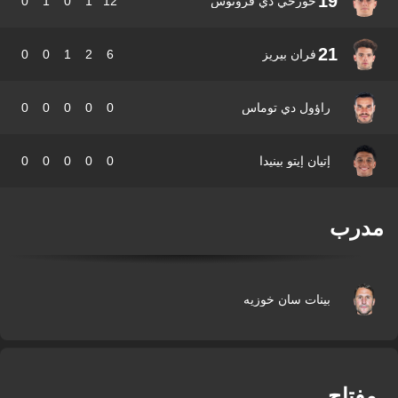
19
خورخي دي فروتوس
12
1
0
1
0
21
فران بيريز
6
2
1
0
0
راؤول دي توماس
0
0
0
0
0
إتيان إيتو بينيدا
0
0
0
0
0
درب
بينات سان خوزيه
فتاح