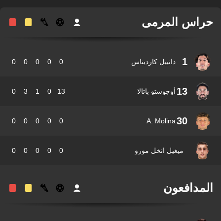
اس المرمى
1
دانييل كارديناس
0
0
0
0
0
13
أوجوستو باتالا
13
0
1
3
0
30
0
0
0
0
0
A. Molina
ميغيل انخل مورو
0
0
0
0
0
مدافعون