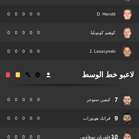
0
0
0
0
0
D. Herold
كوهيم كونوبليا
0
0
0
0
0
0
0
0
0
0
J. Leszcynski
عبو خط الوسط
7
كيفين ستوجر
0
0
0
0
0
9
فرانك هونورات
0
0
0
0
0
10
فلوريان نيوهاوس
0
0
0
0
0