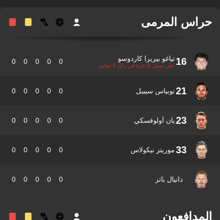
اس المرمى
تياغو بيريرا كاردوسو
16
0
0
0
0
0
على سبيل الإعارة في رايل لا لوفيير
21
توبياس سيبيل
0
0
0
0
0
23
يان أولوفسكي
0
0
0
0
0
33
موريتز نيكولاس
0
0
0
0
0
دانيال باتز
0
0
0
0
0
مدافعون