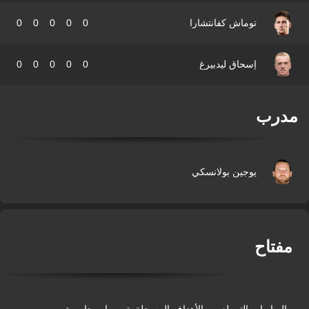
توماش كفانتشارا
0
0
0
0
0
إسحاق ليدبيرغ
0
0
0
0
0
درب
يوجين بولانسكي
فتاح