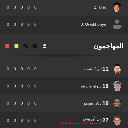
0
0
0
0
0
Z. Uno
0
0
0
0
0
J. Uwakhonye
مهاجمون
11
تيم كلينيست
0
0
0
0
0
18
شوتو ماشينو
0
0
0
0
0
19
ناثان نغومو
0
0
0
0
0
يان أوربيش
27
0
0
0
0
0
على سبيل الإعارة في براونشفيج