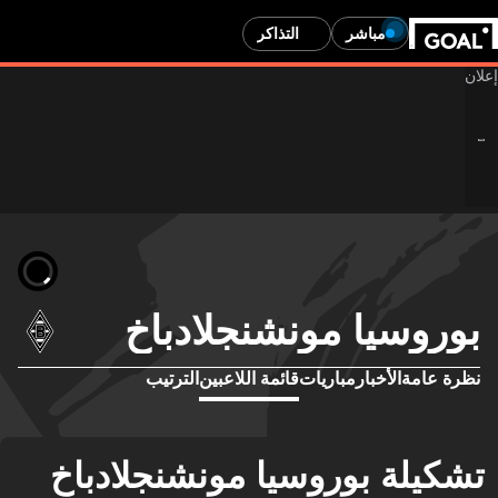
مباشر
التذاكر
وروسيا مونشنجلادباخ
رة عامة
الأخبار
مباريات
قائمة اللاعبين
الترتيب
كيلة بوروسيا مونشنجلادباخ