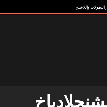
ز البطولات واللاعبين
شنجلادباخ