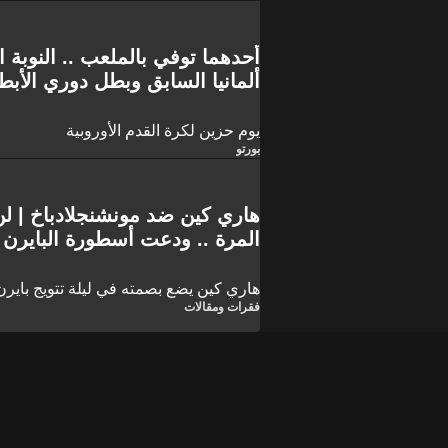
أحدهما توفي بالملعب .. النوبة ا
ألمانيا السابق وبطل دوري الأبط
يوم حزين لكرة القدم الأوروبية
بورتو
هاري كين ضد مونشنجلادباخ | لن
المرة .. ودعت أسطورة البايرن 
من سخرية الجماهير!
هاري كين يضع بصمته في ليلة تتويج بايرن 
فقرات ومقالات