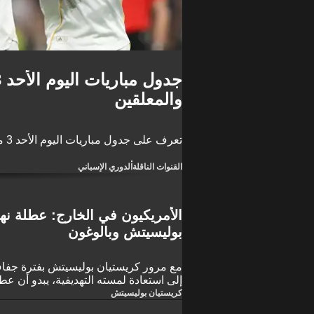
والمعلقين
تعرف على جدول مباريات اليوم الأحد 3 مايو 2026 والقنوات الناقلة والمعلقين والمباريات العربية
القنوات الناقلة
الدوري الإسباني
الأمريكيون في الخارج: عطلة نها
بوليسيتش وبالوغون
مع مرور كريستيان بوليسيتش بفترة جفاف
إلى استعادة لمسته التهديفية، يبدو أن عط
بالأحداث بالنسبة للاعبين الأمريكيين في ا
كريستيان بوليسيتش