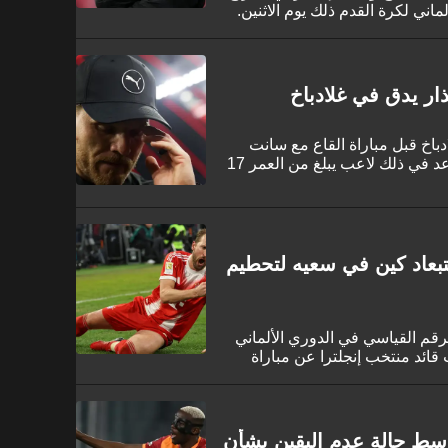
لماني لكرة القدم ذلك يوم الاثنين.
ذار يدق في غلادباخ
باخ قبل مباراة القاع مع سانت
باولي يوم الجمعة. ومن المفترض أن يساعد في ذلك لاعب يبلغ من العمر 17
تبعاد كين في سعيه لتحطيم
م القياسي في الدوري الألماني
 قائد منتخب إنجلترا عن مباراة
ادباخ. ويشكل غياب اللاعب البالغ
نسنت كومباني، حيث كان المهاجم المتميز
أهداف المسجلة في موسم واحد.
سط حالة عدم اليقين بشأن