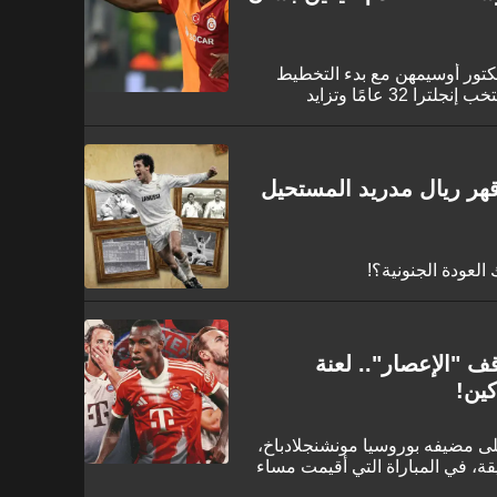
فيكتور أوسيمهن مع بدء التخطيط
لمرحلة ما بعد هاري كين. مع بلوغ قائد منتخب إنجلترا 32 عامًا وتزايد
ومباني على ضم النجم النيجيري
اي، ليكون خليفته على المدى
هر ريال مدريد المستحيل
 العودة الجنونية؟!
ف "الإعصار".. لعنة
ين!
ايرن ميونخ فوزًا كبيرًا بنتيجة 3-0 على مضيفه بوروسيا مونشنجلادباخ،
ب بعشرة لاعبين لأكثر من 70 دقيقة، في المباراة التي أقيمت مساء
افسات الدوري الألماني.