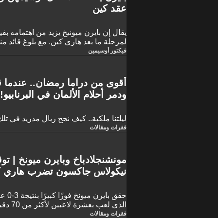
عقد كين
يقال إن بايرن ميونيخ يزيد من اهتمامه ب
التكهنات حول وضع عقده، يحرص فنسنت ك
فيكتور أوسيمين
أوسيمهن، الذي يزدهر حاليًا في غلطة سر
الطويل لقيادة الهجوم في أليانز أرينا.
أقوى من دراما رمضان.. عندما ق
ودمر أحلام الألمان في البرنابيو!
ليلتنا ملكية.. كيف نجح ريال مدريد في تلك
فقرات ومقالات
مونشنجلادباخ وبايرن ميونخ | توق
نيكولاس جاكسون تضرب هاري ك
حقق ب
الذي لع
السبت على ملعب "بوروسيا بارك" ضمن من
فقرات ومقالات