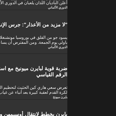
أعلن الناديان اللذان يلعبان في الدوري الأ
الدوري الألماني
"لا مزيد من الأعذار": جرس الإن
يسود جو من القلق في بوروسيا مونشنغلاد
عامًا.
الدوري الألماني
ضربة قوية لبايرن ميونيخ مع اس
الرقم القياسي
تعرض سعي هاري كين الحثيث لتحطيم الرق
لكرة القدم لعقبة كبيرة بعد أنباء عن غياب
بايرن ميونيخ المقبلة مع بوروسيا مونشنغل
بايرن ميونخ
من العمر 32 عامًا ضربة قوية لفي
يقترب من تحطيم الرقم القياسي لعدد ال
بايرن يخطط لانتقال أوسيمهن و