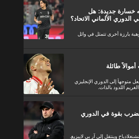
جه خسارة جديدة: هل
الدوري الألماني الاتحاد؟
هبة بارزة أخرى تتمثل في وائل
موالاً طائلة
لا فريق 1. FC كولن بالفعل متوجهاً إلى الدوري الإنجليزي
غريم اللدود بالذات.
بورغ يضرب بقوة في الدوري
نغلادباخ وينتقل إلى آر بي لايبزيغ.