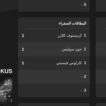
-
5
البطاقات الصفراء
1
1
كريستوف كلارر
1
1
جون سوليس
1
1
كارلوس فيسنتي
OKUS
-
2
-
3