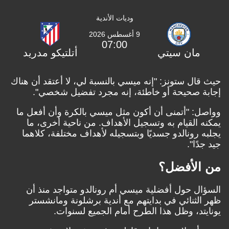
وديات الأندية
9 أغسطس 2026
07:00
مان سيتي
أتلتيكو مدريد
حيث قال ستونز: "إنه ميسي بالنسبة لي، لا أعتقد أن هناك
إجابة صحيحة أو خاطئة، إنه مجرد تفضيل شخصي".
وواصل: "أتمنى أن أكون مثل ميسي بالكرة وأن أفعل ما
يمكنه القيام به وتسجيل الأهداف. من ناحية أخرى، ما
يجلبه رونالدو جسديًا وبتسجيله لأهداف مختلفة، كلاهما
جيد جدًا".
من الأفضل؟
السؤال حول أفضلية ميسي أم رونالدو متواجد منذ أن
ظهر الثنائي في بدايتهم مع أندية برشلونة ومانشستر
يونايتد، وظل هذا الطرح أمام الجميع لسنوات.