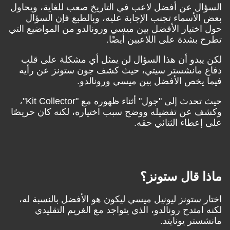
السؤال عن أفضل لاعب في التاريخ صعب للغاية، ويحاول
بعض الأسماء تجنب الإجابة عليه، وبالطبع فإن السؤال
حول اختيار الأفضل بين ميسي ورونالدو من المواضيع التي
تطرح بشدة على اللاعبين أيضًا.
لكن يبدو أن هذا السؤال لن يمثل أي مشكلة على قلب
دفاع مانشستر سيتي، حيث كشف جون ستونز عن رأيه
فيما يخص الأفضل بين ميسي ورونالدو.
حيث تحدث إلى
"جول" أثناء ظهوره مع "Kit Collector"
،
وكشف عن تفضيله ووضح سبب اختياره، لكنه كان حريصًا
على إعطاء الثنائي حقه.
ماذا قال ستونز؟
اختار ستونز ليونيل ميسي ليكون هو الأفضل بالنسبة له،
لكنه امتدح رونالدو، الذي يتواجد مع الغريم التقليدي
مانشستر يونايتد.