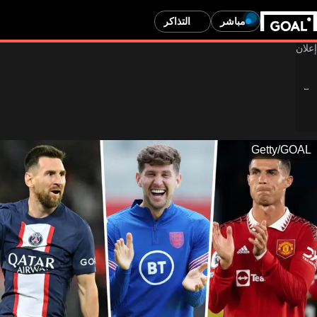
مباشر
التذاكر
Getty/GOAL