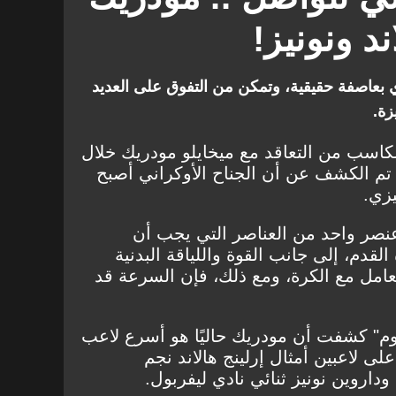
نايتد
ليفربول
تشيلسي
د ونونيز!
 بعاصفة حقيقية، وتمكن من التفوق على العديد
زة.
اسب من التعاقد مع ميخايلو مودريك خلال
ا تم الكشف عن أن الجناح الأوكراني أصبح
زي.
صر واحد من العناصر التي يجب أن
القدم، إلى جانب القوة واللياقة البدنية
عامل مع الكرة، ومع ذلك، فإن السرعة قد
وم" كشفت أن مودريك حاليًا هو أسرع لاعب
لى لاعبين أمثال إرلينج هالاند نجم
اروين نونيز ثنائي نادي ليفربول.