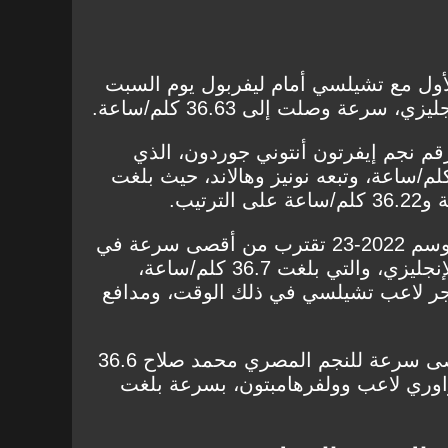
ول مع تشيلسي أمام ليفربول يوم السبت
م نجم إيفرتون أنتوني جوردون، الذي
غت سرعته القصوى 36.61 كلم/ساعة، وتبعه نونيز وهالاند، حيث بلغت
سرعة مودريك القصوى في موسم 2022-23 تقترب من أقصى سرعة في
موسم 2021-22 من الدوري الإنجليزي، والتي بلغت 36.7 كلم/ساعة،
يجر لاعب تشيلسي في ذلك الوقت، ومدافع
وفي نفس الموسم، بلغت أقصى سرعة للنجم المصري محمد صلاح 36.6
راوري لاعب وولفرهامبتون، بسرعة بلغت