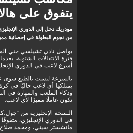
مانشستر سيتي
مانشستر يو
يتفوق على هالان
مودريك دخل إلى الدوري الإنجليزي
من نجوم البطولة في إحصائية ممي
يواصل نادي تشيلسي جني المك
فترة الانتقالات الشتوية، بعدم
أسرع لاعب في الدوري الإنجلي
بالسرعة ليست بالطبع سوى عن
يمتلكها أي لاعب حاليًا في كرة 
وذكاء الملعب والمهارة في الت
تكون عاملًا مميزًا لأي لاعب.
النسخة الإنجليزية من "جول.ك
في الدوري الإنجليزي، متفوقًا ع
مانشستر سيتي، ومحمد صلاح ود