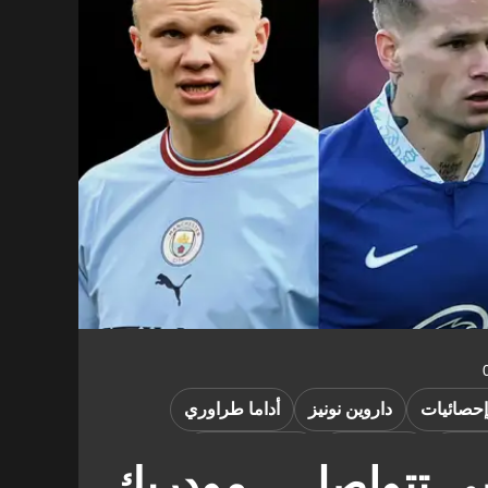
إحصائيات
داروين نونيز
أداما طراوري
صلاح
إرلينج هالاند
ميخايلو مودريك
 تتواصل .. مودريك