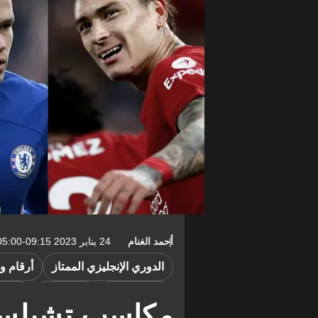
أحمد الغنام
24 يناير 2023 09:15-05:00
الدوري الإنجليزي الممتاز
أرقام و
ديوجو دالوت
كايل ووكر
محمد 
مكاسب تشيلسي