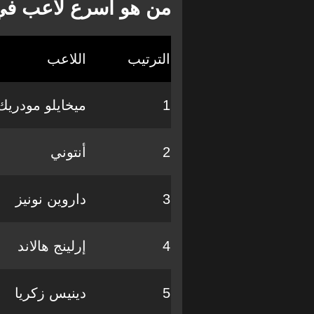
من هو أسرع لاعب في الدو
الترتيب
اللاعب
1
ميخايلو مودريك
2
أنتوني
3
داروين نونيز
4
إرلينج هالاند
5
دينيس زكريا