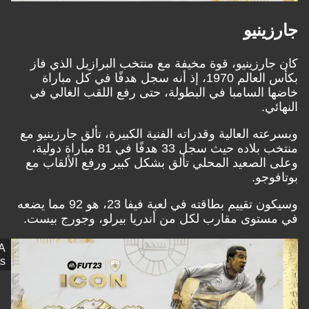
ينيو
جارزينيو، قوة مخيفة مع منتخب البرازيل الذي فاز
بكأس العالم 1970، إذ أنه سجل هدفًا في كل مباراة
ا السامبا في البطولة، حتى رفع اللقب الغالي في
ئي.
ته العالية وقدراته الفنية الكبيرة، تألق جارزينيو مع
منتخب بلاده حيث سجل 33 هدفًا في 81 مباراة دولية،
 الصعيد المحلي تألق بشكل كبير ورفع الألقاب مع
وجو.
وسيكون تقييم بطاقته في لعبة فيفا 23، هو 92 مما يضعه
ستوى مقارب لكل من أندريا بيرلو، وجورج بيست.
EA
Sports