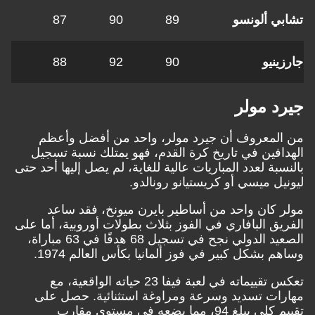
ي ألونسو
89
90
87
ينيو
90
92
88
د مولر
لمعروف أن جيرد مولر، واحد من أفضل وأعظم
افين في تاريخ كرة القدم، فهو يمتلك نسبة تسجيل
بة لعدد المباريات عالية للغاية، لم يصل إليها أحد حتى
يل ميسي أو كريستيانو رونالدو.
 كان واحد من أساطير بايرن ميونخ، فقد ساعد
يق البافاري في الفوز بثلاث بطولات أوروبية، أما على
الصعيد الدولي نجح في تسجيل 68 هدفًا في 63 مباراة،
 بشكل كبير في فوز ألمانيا بكأس العالم 1974.
تعكس تقييماته في لعبة فيفا 23 حياته الواقعية، مع
ات تسديد وسرعة ومراوغة استثنائية. حصل على
تقييم كلي يبلغ 94، مما يضعه في مستوى مقارب