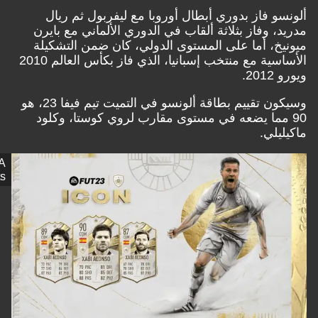
سو فاز بدوري أبطال أوروبا مع ليفربول ثم ريال
، وفاز بثلاثة ألقاب في الدوري الألماني مع بايرن
يخ، أما على المستوى الدولي، كان ضمن التشكيلة
الأساسية مع منتخب إسبانيا، الذي فاز بكأس العالم 2010
20.
وسيكون تقييم بطاقة ألونسو في التميت تيم فيفا 23، هو
 مما يضعه في مستوى مقارب لروي كوستا، وكلود
يلي.
EA
Sports