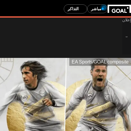
مباشر
التذاكر
EA Sports/GOAL comp