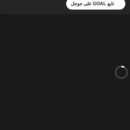
تابع GOAL على جوجل